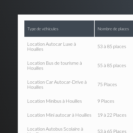
Type de véhicules
Nombre de places
Location Autocar Luxe à
53 à 85 places
Houilles
Location Bus de tourisme à
55 à 85 places
Houilles
Location Car Autocar-Drive à
75 Places
Houilles
Location Minibus à Houilles
9 Places
Location Mini autocar à Houilles
19 à 22 Places
Location Autobus Scolaire à
53 à 65 Places