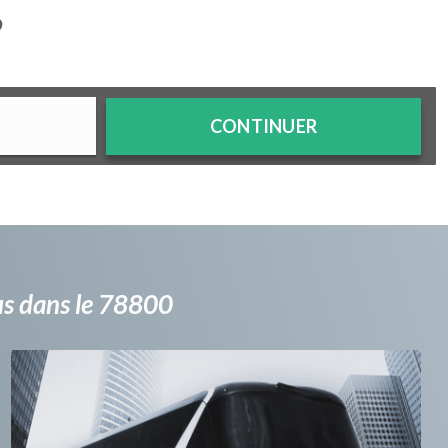
?
CONTINUER
bus dans le 78800