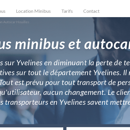
bus
Location Minibus
Tarifs
Contact
on Autocar Houilles
us minibus et autocar
us sur Yvelines en diminuant la perte de 
ctives sur tout le département Yvelines. Il 
 Tout est prévu pour tout transport de per
qu'utilisateur, aucun changement. Le clien
es transporteurs en Yvelines savent mettr