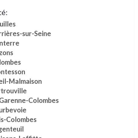
té:
illes
rrières-sur-Seine
nterre
zons
lombes
ntesson
eil-Malmaison
trouville
 Garenne-Colombes
urbevoie
is-Colombes
genteuil