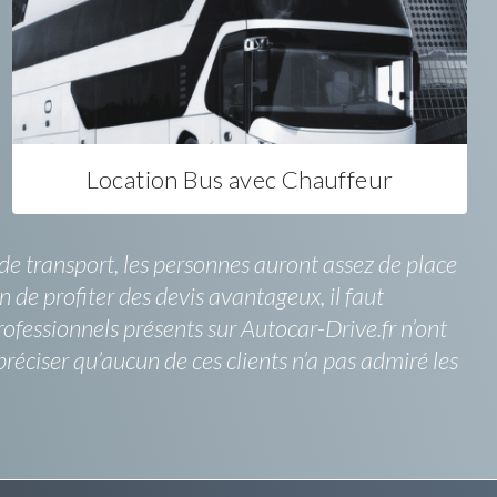
Location Bus avec Chauffeur
de transport, les personnes auront assez de place
 de profiter des devis avantageux, il faut
ofessionnels présents sur Autocar-Drive.fr n’ont
éciser qu’aucun de ces clients n’a pas admiré les