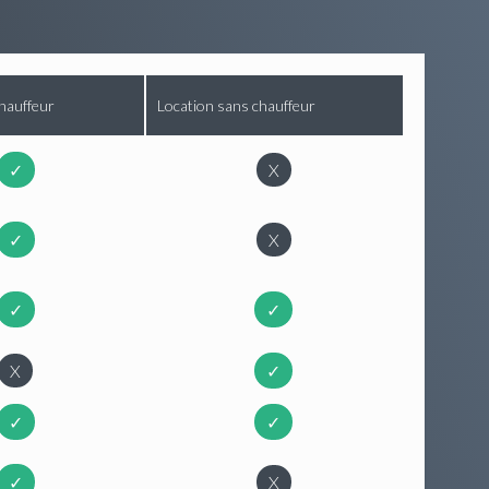
hauffeur
Location sans chauffeur
✓
X
✓
X
✓
✓
X
✓
✓
✓
✓
X