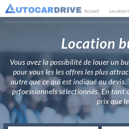
Accueil
Location 
Autocar Drive
/
Location Autocar Ile de France
/
Location Autocar Yvelines
/
Locati
Location b
Vous avez la possibilité de louer un b
pour vous les les offres les plus attra
autre que ce qui est indiqué au devis.
prfoessionnels sélectionnés. En tant 
prix que l