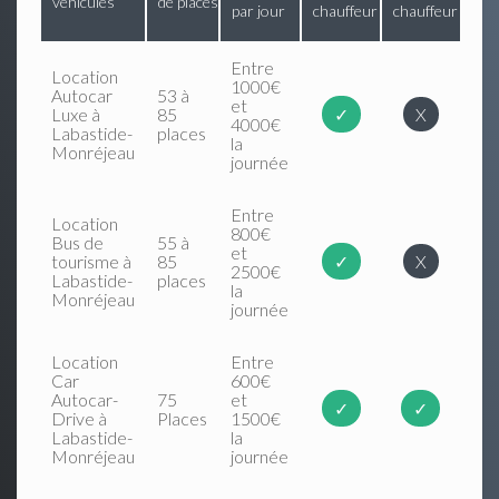
véhicules
de places
par jour
chauffeur
chauffeur
Entre
Location
1000€
Autocar
53 à
et
Luxe à
85
✓
X
4000€
Labastide-
places
la
Monréjeau
journée
Entre
Location
800€
Bus de
55 à
et
tourisme à
85
✓
X
2500€
Labastide-
places
la
Monréjeau
journée
Location
Entre
Car
600€
Autocar-
75
et
✓
✓
Drive à
Places
1500€
Labastide-
la
Monréjeau
journée