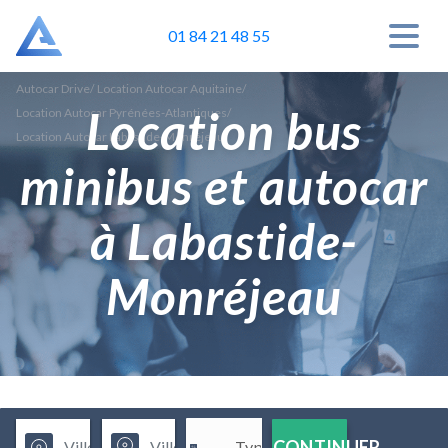
01 84 21 48 55
Autocar Drive
/
Location Autocar Aquitaine
/
Location bus
Location Autocar Pyrénées-Atlantiques
/
Location Autocar Labastide-Monréjeau
minibus et autocar
à Labastide-
Monréjeau
CONTINUER