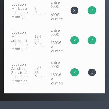
Entre
Location
100€
Minibus à
9
et
X
✓
Labastide-
Places
600€ la
Monréjeau
journée
Entre
Location
500€
Mini
19 à
et
autocar à
22
✓
✓
1800€
Labastide-
Places
la
Monréjeau
journée
Entre
Location
600€
Autobus
53 à
et
Scolaire à
65
✓
X
1500€
Labastide-
Places
la
Monréjeau
journée