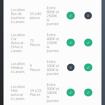
Entre
Location
800€ et
Bus de
55 à 85
2500€
✓
X
tourisme
places
la
à Lanans
journée
Location
Entre
Car
600€ et
75
Autocar-
1500€
✓
✓
Places
Drive à
la
Lanans
journée
Entre
Location
9
100€ et
Minibus
X
✓
Places
600€ la
à Lanans
journée
Entre
Location
500€ et
Mini
19 à 22
1800€
✓
✓
autocar
Places
la
à Lanans
journée