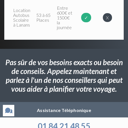
Entre
Location
600€ et
Autobus
53 à 65
1500€
✓
X
Scolaire
Places
la
à Lanans
journée
Pas sûr de vos besoins exacts ou besoin
de conseils. Appelez maintenant et
parlez à l'un de nos conseillers qui peut
vous aider à planifier votre voyage.
Assistance Téléphonique
01 84 21 48 55