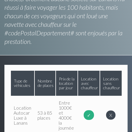
réussi à faire voyager les 100 habitants, mais
chacun de ces voyageurs qui ont loué une
navette avec chauffeur sur le
#codePostalDepartement# sont enjoués par la
prestation.
Prix de la
Location
Location
Type de
Nombre
location
avec
sans
véhicules
de places
par jour
chauffeur
chauffeur
Entre
Location
1000€
Autocar
53 à 85
et
✓
X
Luxe à
places
4000€
Lanans
la
journée