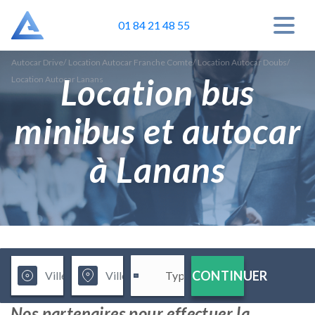
01 84 21 48 55
Autocar Drive
/
Location Autocar Franche Comte
/
Location Autocar Doubs
/
Location bus
Location Autocar Lanans
minibus et autocar
à Lanans
CONTINUER
Nos partenaires pour effectuer la