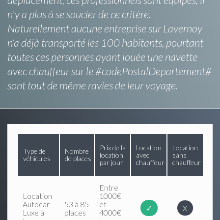
n'y a plus à se soucier de ce critère.
Naturellement aucune entreprise sur Lavernoy
n’a déjà transporté les 100 habitants, pourtant
toutes ces personnes ayant louée une navette
avec chauffeur sur le #codePostalDepartement#
sont tout de même ravies de leur voyage.
Prix de la
Location
Location
Type de
Nombre
location
avec
sans
véhicules
de places
par jour
chauffeur
chauffeur
Entre
Location
1000€
Autocar
53 à 85
et
✓
X
Luxe à
places
4000€