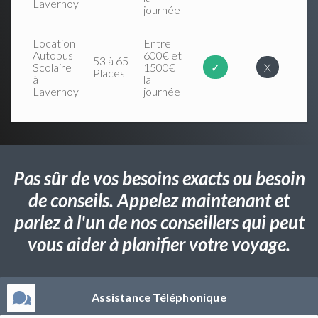
Lavernoy
journée
Location
Entre
Autobus
600€ et
53 à 65
Scolaire
1500€
✓
X
Places
à
la
Lavernoy
journée
Pas sûr de vos besoins exacts ou besoin
de conseils. Appelez maintenant et
parlez à l'un de nos conseillers qui peut
vous aider à planifier votre voyage.
Assistance Téléphonique