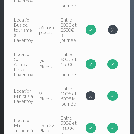
Lavernoy
la
journée
Location
Entre
Bus de
800€ et
55 à 85
tourisme
2500€
✓
X
places
à
la
Lavernoy
journée
Location
Entre
Car
600€ et
75
Autocar-
1500€
✓
✓
Places
Drive à
la
Lavernoy
journée
Entre
Location
9
100€ et
Minibus à
X
✓
Places
600€ la
Lavernoy
journée
Entre
Location
500€ et
Mini
19 à 22
1800€
✓
✓
autocar à
Places
la