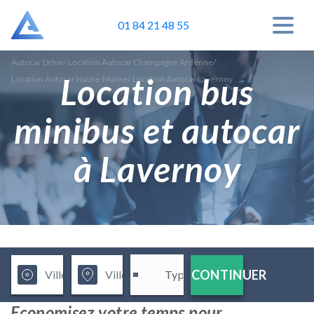
01 84 21 48 55
Autocar Drive
/
Location Autocar Champagne Ardenne
/
Location bus
Location Autocar Haute-Marne
/
Location Autocar Lavernoy
minibus et autocar
à Lavernoy
CONTINUER
Economisez votre temps pour