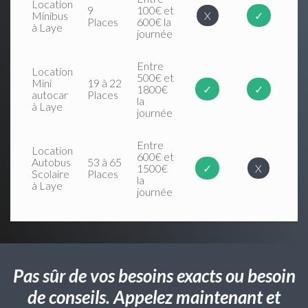
Location
9
100€ et
Minibus
X
✓
Places
600€ la
à Laye
journée
Entre
Location
500€ et
Mini
19 à 22
1800€
✓
✓
autocar
Places
la
à Laye
journée
Entre
Location
600€ et
Autobus
53 à 65
1500€
✓
X
Scolaire
Places
la
à Laye
journée
Pas sûr de vos besoins exacts ou besoin
de conseils. Appelez maintenant et