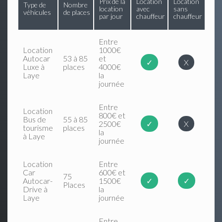
Prix de la
Location
Location
Type de
Nombre
location
avec
sans
véhicules
de places
par jour
chauffeur
chauffeur
Entre
Location
1000€
Autocar
53 à 85
et
✓
X
Luxe à
places
4000€
Laye
la
journée
Entre
Location
800€ et
Bus de
55 à 85
2500€
✓
X
tourisme
places
la
à Laye
journée
Location
Entre
Car
600€ et
75
Autocar-
1500€
✓
✓
Places
Drive à
la
Laye
journée
Entre