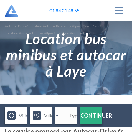
01 84 21 48 55
Autocar Drive
/
Location Autocar Provence Alpes Côte d'Azur
/
Location bus
Location Autocar Hautes-Alpes
/
Location Autocar Laye
minibus et autocar
à Laye
CONTINUER
Le service proposé par Autocar-Drive.fr