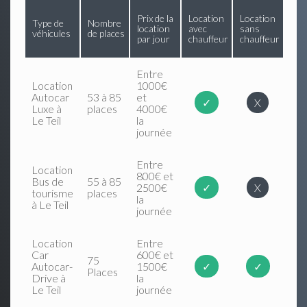
Prix de la
Location
Location
Type de
Nombre
location
avec
sans
véhicules
de places
par jour
chauffeur
chauffeur
Entre
Location
1000€
Autocar
53 à 85
et
✓
X
Luxe à
places
4000€
Le Teil
la
journée
Entre
Location
800€ et
Bus de
55 à 85
2500€
✓
X
tourisme
places
la
à Le Teil
journée
Location
Entre
Car
600€ et
75
Autocar-
1500€
✓
✓
Places
Drive à
la
Le Teil
journée