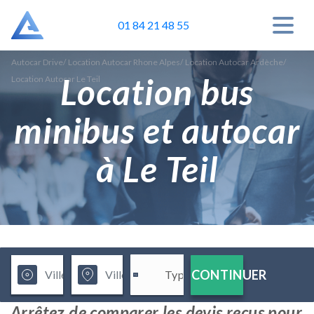
01 84 21 48 55
Autocar Drive
/
Location Autocar Rhone Alpes
/
Location Autocar Ardèche
/
Location bus
Location Autocar Le Teil
minibus et autocar
à Le Teil
CONTINUER
Arrêtez de comparer les devis reçus pour