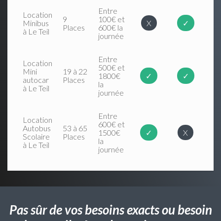
Entre
Location
9
100€ et
Minibus
X
✓
Places
600€ la
à Le Teil
journée
Entre
Location
500€ et
Mini
19 à 22
1800€
✓
✓
autocar
Places
la
à Le Teil
journée
Entre
Location
600€ et
Autobus
53 à 65
1500€
✓
X
Scolaire
Places
la
à Le Teil
journée
Pas sûr de vos besoins exacts ou besoin