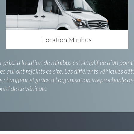
Location Minibus
ix.La location de minibus est simplifiée d’un point de
es qui ont rejoints ce site. Les différents véhicules dé
re chauffeur et grâce à l'organisation irréprochable d
ord de ce véhicule.