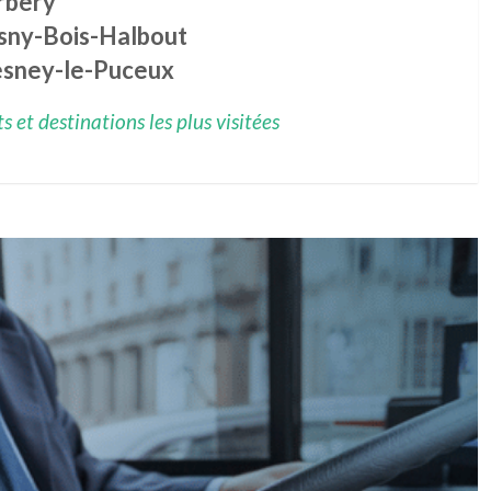
rbery
sny-Bois-Halbout
esney-le-Puceux
 et destinations les plus visitées