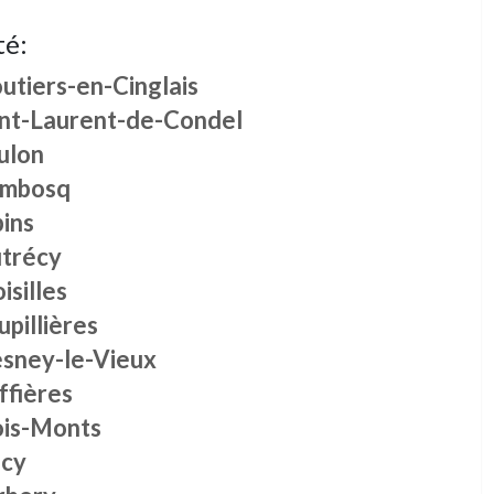
té:
utiers-en-Cinglais
int-Laurent-de-Condel
ulon
imbosq
ins
trécy
isilles
pillières
esney-le-Vieux
ffières
ois-Monts
acy