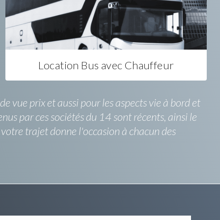
Location Bus avec Chauffeur
 vue prix et aussi pour les aspects vie à bord et
tenus par ces sociétés du 14 sont récents, ainsi le
e votre trajet donne l'occasion à chacun des