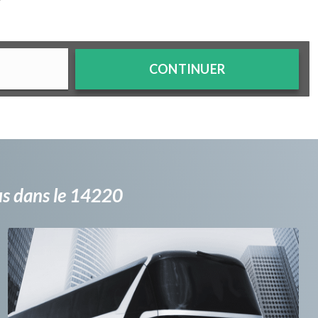
?
CONTINUER
bus dans le 14220