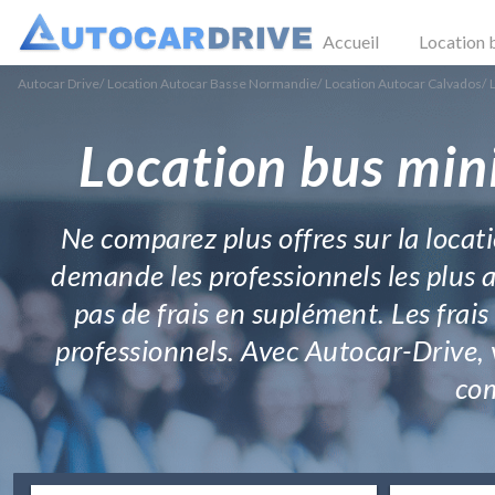
Accueil
Location 
Autocar Drive
/
Location Autocar Basse Normandie
/
Location Autocar Calvados
/
Location bus min
Ne comparez plus offres sur la locat
demande les professionnels les plus a
pas de frais en suplément. Les frais
professionnels. Avec Autocar-Drive, 
com