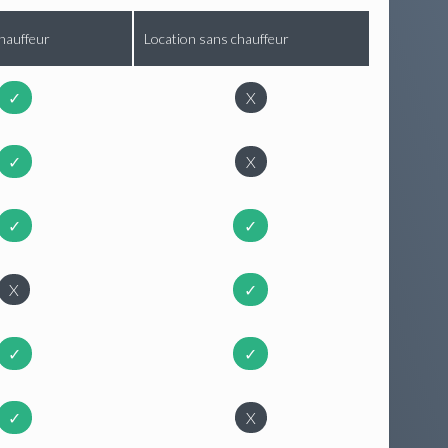
hauffeur
Location sans chauffeur
✓
X
✓
X
✓
✓
X
✓
✓
✓
✓
X