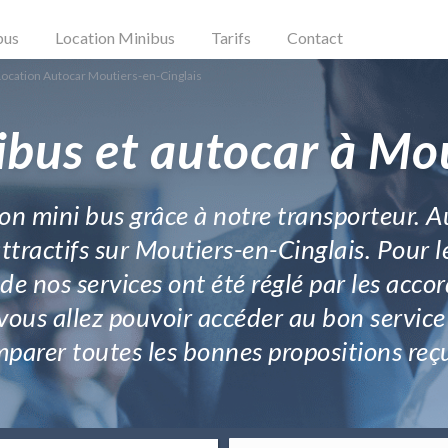
bus
Location Minibus
Tarifs
Contact
Location Autocar Moutiers-en-Cinglais
ibus et autocar à Mou
ion mini bus grâce à notre transporteur. A
ttractifs sur Moutiers-en-Cinglais. Pour 
 de nos services ont été réglé par les acco
vous allez pouvoir accéder au bon servic
parer toutes les bonnes propositions reç