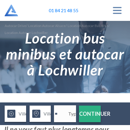
01 84 21 48 55
Autocar Drive
/
Location Autocar Alsace
/
Location Autocar Bas-Rhin
/
Location bus
Location Autocar Lochwiller
minibus et autocar
à Lochwiller
CONTINUER
Il ne vous faut plus longtemps pour