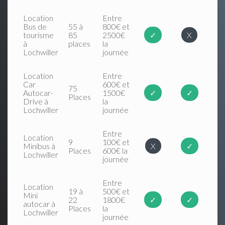
Location
Entre
Bus de
55 à
800€ et
tourisme
85
2500€
✓
X
à
places
la
Lochwiller
journée
Location
Entre
Car
600€ et
75
Autocar-
1500€
✓
✓
Places
Drive à
la
Lochwiller
journée
Entre
Location
9
100€ et
Minibus à
X
✓
Places
600€ la
Lochwiller
journée
Entre
Location
19 à
500€ et
Mini
22
1800€
✓
✓
autocar à
Places
la
Lochwiller
journée