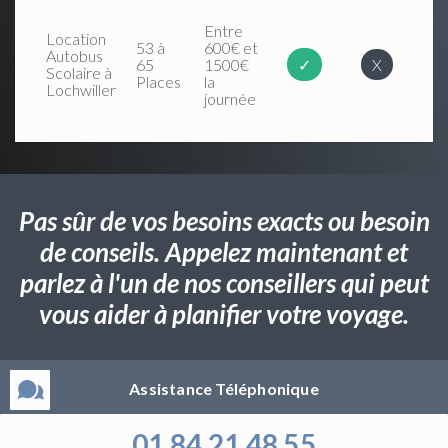
Entre
Location
53 à
600€ et
Autobus
65
1500€
✓
X
Scolaire à
Places
la
Lochwiller
journée
Pas sûr de vos besoins exacts ou besoin
de conseils. Appelez maintenant et
parlez à l'un de nos conseillers qui peut
vous aider à planifier votre voyage.
Assistance Téléphonique
01 84 21 48 55