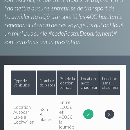
l'admettre aucune entreprise de transport de
Lochwiller n’a déjà transporté les 400 habitants,
cependant chacun de ces voyageurs qui ont loué
un mini bus sur le #codePostalDepartement#
sont satisfaits par la prestation.
Prix de la
Location
Location
Type de
Nombre
location
avec
sans
véhicules
de places
par jour
chauffeur
chauffeur
Entre
Location
1000€
53 à
Autocar
et
85
✓
X
Luxe à
4000€
places
Lochwiller
la
journée