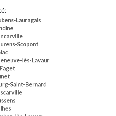
té:
ubens-Lauragais
ndine
ncarville
urens-Scopont
iac
lleneuve-lès-Lavaur
 Faget
unet
urg-Saint-Bernard
scarville
ussens
ilhes