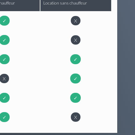
hauffeur
Location sans chauffeur
✓
X
✓
X
✓
✓
X
✓
✓
✓
✓
X