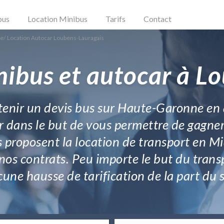
bus
Location Minibus
Tarifs
Contact
ne
/
Location Autocar Loubens-Lauragais
nibus et autocar à L
btenir un devis bus sur Haute-Garonne en
r dans le but de vous permettre de gagner
 proposent la location de transport en M
os contrats. Peu importe le but du trans
cune hausse de tarification de la part du 