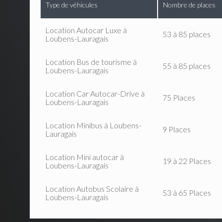
Type de véhicules
Nombre de places
Location Autocar Luxe à
53 à 85 places
Loubens-Lauragais
Location Bus de tourisme à
55 à 85 places
Loubens-Lauragais
Location Car Autocar-Drive à
75 Places
Loubens-Lauragais
Location Minibus à Loubens-
9 Places
Lauragais
Location Mini autocar à
19 à 22 Places
Loubens-Lauragais
Location Autobus Scolaire à
53 à 65 Places
Loubens-Lauragais