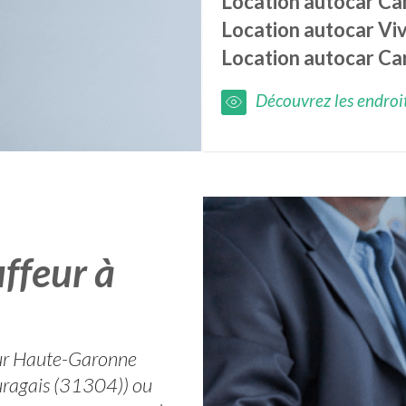
Location autocar
Ca
Location autocar
Viv
Location autocar
Ca
Découvrez les endroits
ffeur à
 sur Haute-Garonne
auragais (31304)) ou