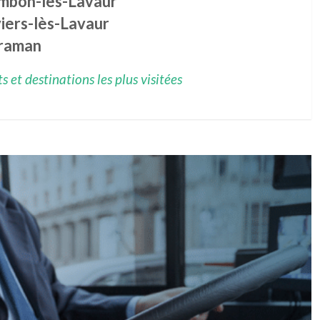
mbon-lès-Lavaur
iers-lès-Lavaur
raman
 et destinations les plus visitées