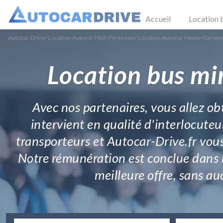
Accueil
Location 
Autocar Drive
/
Location Autocar Midi-Pyrénées
/
Location Autocar Haute-Garon
Location bus mi
Avec nos partenaires, vous allez o
intervient en qualité d'interlocuteu
transporteurs et Autocar-Drive.fr vous
Notre rémunération est conclue dans n
meilleure offre, sans au