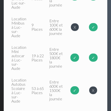
la
Luc-sur-
journée
Aude
Location
Entre
Minibus
9
100€ et
à Luc-
X
✓
Places
600€ la
sur-
journée
Aude
Location
Entre
Mini
500€ et
autocar
19 à 22
1800€
✓
✓
à Luc-
Places
la
sur-
journée
Aude
Location
Entre
Autobus
600€ et
Scolaire
53 à 65
1500€
✓
X
à Luc-
Places
la
sur-
journée
Aude