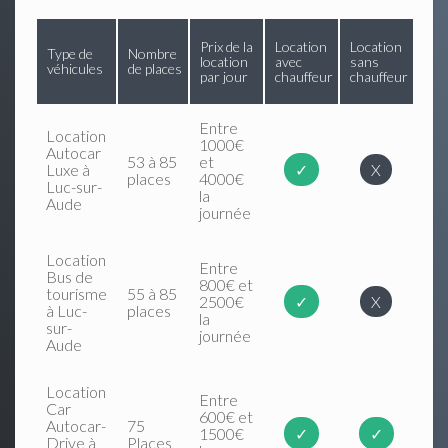
Prix de la
Location
Location
Type de
Nombre
location
avec
sans
véhicules
de places
par jour
chauffeur
chauffeur
Entre
Location
1000€
Autocar
53 à 85
et
Luxe à
✓
X
places
4000€
Luc-sur-
la
Aude
journée
Location
Entre
Bus de
800€ et
tourisme
55 à 85
2500€
✓
X
à Luc-
places
la
sur-
journée
Aude
Location
Entre
Car
600€ et
Autocar-
75
1500€
✓
✓
Drive à
Places