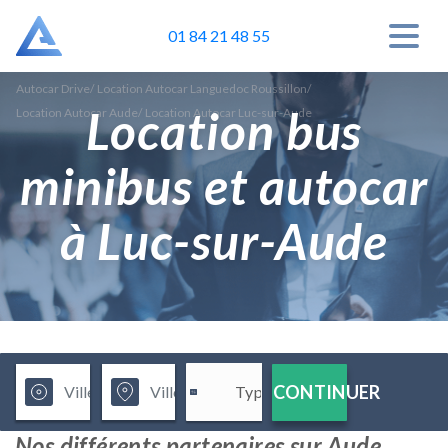
01 84 21 48 55
Autocar Drive
/
Location Autocar Languedoc Roussillon
/
Location bus
Location Autocar Aude
/
Location Autocar Luc-sur-Aude
minibus et autocar
à Luc-sur-Aude
CONTINUER
Nos différents partenaires sur Aude