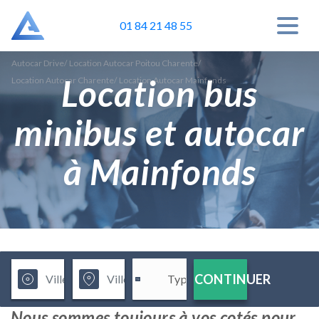
01 84 21 48 55
Autocar Drive
/
Location Autocar Poitou Charente
/
Location bus
Location Autocar Charente
/
Location Autocar Mainfonds
minibus et autocar
à Mainfonds
CONTINUER
Nous sommes toujours à vos cotés pour