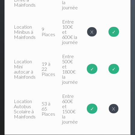
la
Mainfonds
journée
Entre
Location
100€
9
Minibus à
et
X
✓
Places
Mainfonds
600€ la
journée
Entre
Location
500€
19 à
Mini
et
22
✓
✓
autocar à
1800€
Places
Mainfonds
la
journée
Entre
Location
600€
53 à
Autobus
et
65
✓
X
Scolaire à
1500€
Places
Mainfonds
la
journée