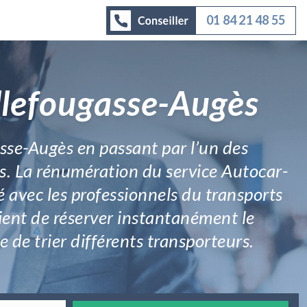
01 84 21 48 55
llefougasse-Augès
asse-Augès en passant par l’un des
s. La rénumération du service Autocar-
é avec les professionnels du transports
lient de réserver instantanément le
 de trier différents transporteurs.