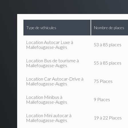
Type de véhicules
Nombre de places
Location Autocar Luxe à
53 à 85 places
Mallefougasse-Augès
Location Bus de tourisme à
55 à 85 places
Mallefougasse-Augès
Location Car Autocar-Drive à
75 Places
Mallefougasse-Augès
Location Minibus à
9 Places
Mallefougasse-Augès
Location Mini autocar à
19 à 22 Places
Mallefougasse-Augès