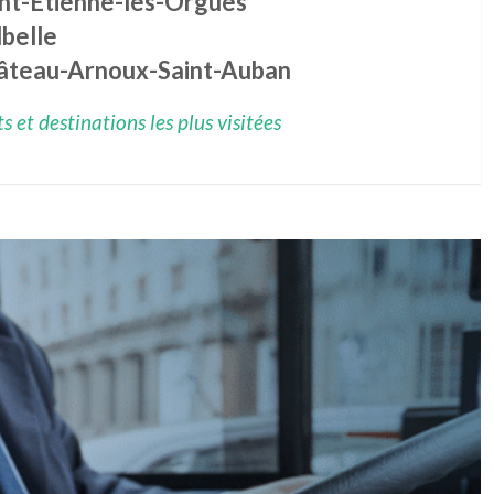
int-Étienne-les-Orgues
lbelle
âteau-Arnoux-Saint-Auban
 et destinations les plus visitées