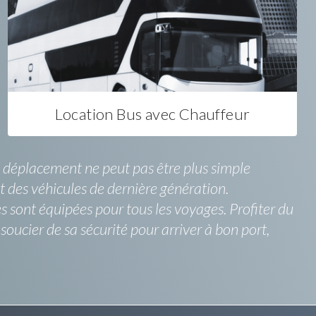
Location Bus avec Chauffeur
n déplacement ne peut pas être plus simple
t des véhicules de dernière génération.
s sont équipées pour tous les voyages. Profiter du
oucier de sa sécurité pour arriver à bon port,