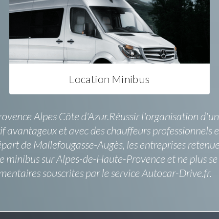
Location Minibus
rovence Alpes Côte d'Azur.Réussir l'organisation d'u
rif avantageux et avec des chauffeurs professionnels e
épart de Mallefougasse-Augès, les entreprises retenue
e minibus sur Alpes-de-Haute-Provence et ne plus se s
ntaires souscrites par le service Autocar-Drive.fr.