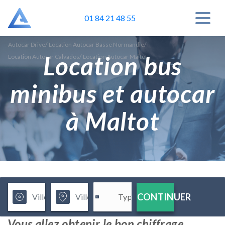
01 84 21 48 55
Autocar Drive
/
Location Autocar Basse Normandie
/
Location bus
Location Autocar Calvados
/
Location Autocar Maltot
minibus et autocar
à Maltot
CONTINUER
Vous allez obtenir le bon chiffrage