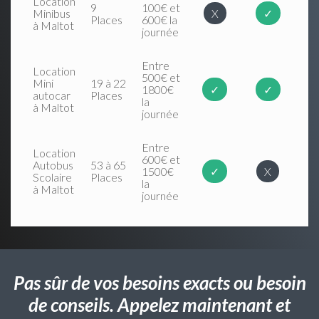
Location
9
100€ et
Minibus
X
✓
Places
600€ la
à Maltot
journée
Entre
Location
500€ et
Mini
19 à 22
1800€
✓
✓
autocar
Places
la
à Maltot
journée
Entre
Location
600€ et
Autobus
53 à 65
1500€
✓
X
Scolaire
Places
la
à Maltot
journée
Pas sûr de vos besoins exacts ou besoin
de conseils. Appelez maintenant et