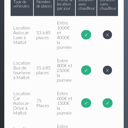
Type de
Nombre
location
avec
sans
véhicules
de places
par jour
chauffeur
chauffeur
Entre
Location
1000€
Autocar
53 à 85
et
✓
X
Luxe à
places
4000€
Maltot
la
journée
Entre
Location
800€ et
Bus de
55 à 85
2500€
✓
X
tourisme
places
la
à Maltot
journée
Location
Entre
Car
600€ et
75
Autocar-
1500€
✓
✓
Places
Drive à
la
Maltot
journée
Entre