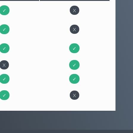
✓
X
✓
X
✓
✓
X
✓
✓
✓
✓
X