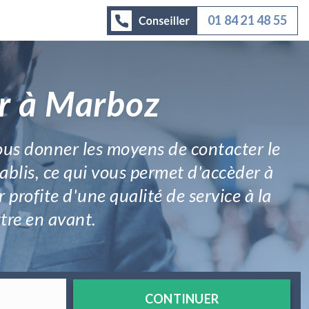
01 84 21 48 55
ar à Marboz
ous donner les moyens de contacter le
tablis, ce qui vous permet d'accèder à
 profite d'une qualité de service à la
tre en avant.
CONTINUER