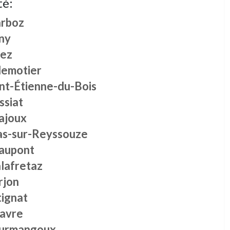
té:
rboz
ny
rez
lemotier
int-Étienne-du-Bois
ssiat
rajoux
as-sur-Reyssouze
aupont
lafretaz
rjon
tignat
lavre
urmangoux