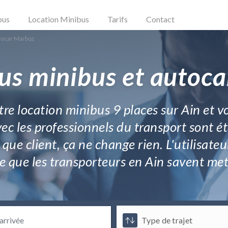
bus
Location Minibus
Tarifs
Contact
tocar Marboz
us minibus et autoc
re location minibus 9 places sur Ain et v
ec les professionnels du transport sont é
ue client, ça ne change rien. L'utilisateur
e que les transporteurs en Ain savent met