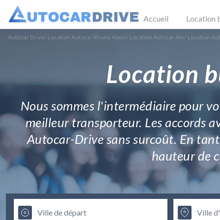
Accueil
Location 
Autocar Drive
/
Location Autocar Rhone Alpes
/
Location Autocar Ain
/
Location Au
Location b
Nous sommes l'intermédiaire pour vot
meilleur transporteur. Les accords av
Autocar-Drive sans surcoût. En tant q
hauteur de c