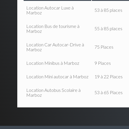
Location Autocar Luxe à
53 à 85 places
Marboz
Location Bus de tourisme à
55 à 85 places
Marboz
Location Car Autocar-Drive à
75 Places
Marboz
Location Minibus à Marboz
9 Places
Location Mini autocar à Marboz
19 à 22 Places
Location Autobus Scolaire à
53 à 65 Places
Marboz