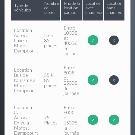
Nombre
Prix de la
Location
Location
Type de
de
location
avec
sans
véhicules
places
par jour
chauffeur
chauffeur
Entre
Location
1000€
Autocar
53 à
et
Luxe à
85
✓
X
4000€
Marest-
places
la
Dampcourt
journée
Entre
Location
800€
Bus de
55 à
et
tourisme à
85
✓
X
2500€
Marest-
places
la
Dampcourt
journée
Location
Entre
Car
600€
Autocar-
75
et
✓
✓
Drive à
Places
1500€
Marest-
la
Dampcourt
journée