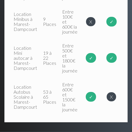
Entre
Location
100€
Minibus à
9
et
X
✓
Marest-
Places
600€ la
Dampcourt
journée
Entre
Location
500€
Mini
19 à
et
autocar à
22
✓
✓
1800€
Marest-
Places
la
Dampcourt
journée
Entre
Location
600€
Autobus
53 à
et
Scolaire à
65
✓
X
1500€
Marest-
Places
la
Dampcourt
journée