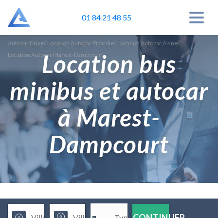
01 84 21 48 55
Autocar Drive
/
Location Autocar Picardie
/
Location Autocar Aisne
/
Location bus
Location Autocar Marest-Dampcourt
minibus et autocar
à Marest-
Dampcourt
CONTINUER