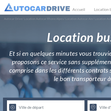
Accueil
Location 
Autocar Drive
/
Location Autocar Rhone Alpes
/
Location Autocar Ain
/
Location Au
Location bu
Et si en quelques minutes vous trouvie
proposons ce service sans supplément
comprise dans les différents contrats s
le bon transporteur à