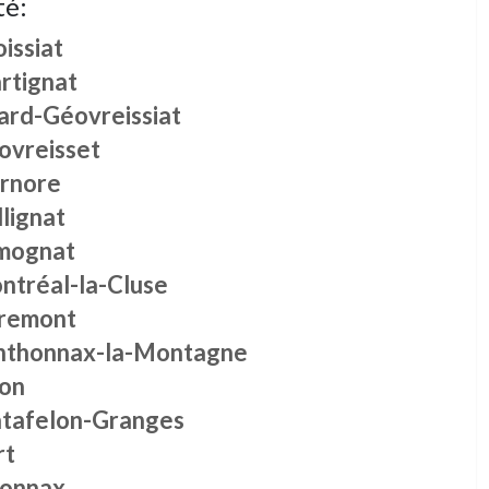
té:
issiat
rtignat
ard-Géovreissiat
ovreisset
ernore
lignat
mognat
ntréal-la-Cluse
remont
nthonnax-la-Montagne
ion
tafelon-Granges
rt
onnax