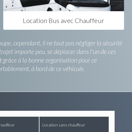
Location Bus avec Chauffeur
pe, cependant, il ne faut pas négliger la sécurité
trajet importe peu, se déplacer dans l'un de ces
t grâce à la bonne organisation pour ce
rtablement, à bord de ce véhicule.
hauffeur
Location sans chauffeur