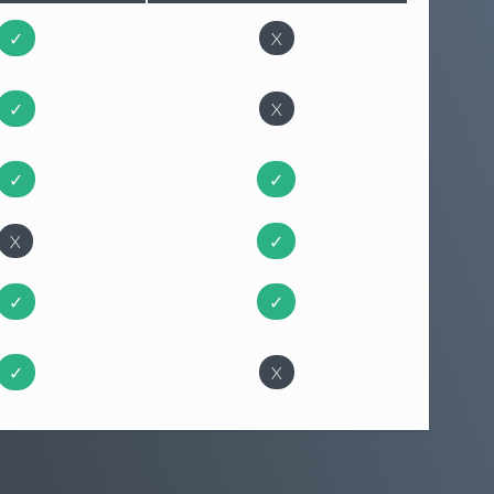
✓
X
✓
X
✓
✓
X
✓
✓
✓
✓
X