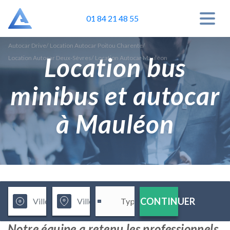
01 84 21 48 55
Autocar Drive
/
Location Autocar Poitou Charente
/
Location bus
Location Autocar Deux-Sèvres
/
Location Autocar Mauléon
minibus et autocar
à Mauléon
CONTINUER
Notre équipe a retenu les professionnels