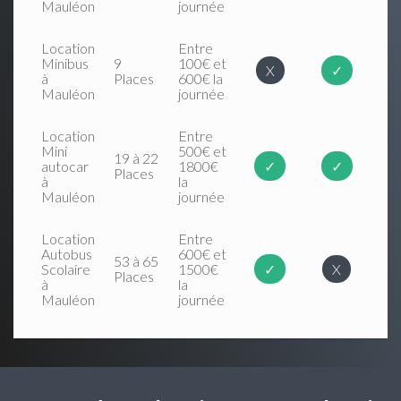
Mauléon
journée
Location
Entre
Minibus
9
100€ et
X
✓
à
Places
600€ la
Mauléon
journée
Location
Entre
Mini
500€ et
19 à 22
autocar
1800€
✓
✓
Places
à
la
Mauléon
journée
Location
Entre
Autobus
600€ et
53 à 65
Scolaire
1500€
✓
X
Places
à
la
Mauléon
journée