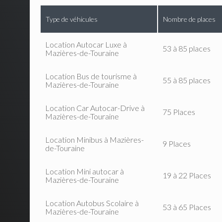
Type de véhicules
Nombre de places
Location Autocar Luxe à
53 à 85 places
Mazières-de-Touraine
Location Bus de tourisme à
55 à 85 places
Mazières-de-Touraine
Location Car Autocar-Drive à
75 Places
Mazières-de-Touraine
Location Minibus à Mazières-
9 Places
de-Touraine
Location Mini autocar à
19 à 22 Places
Mazières-de-Touraine
Location Autobus Scolaire à
53 à 65 Places
Mazières-de-Touraine