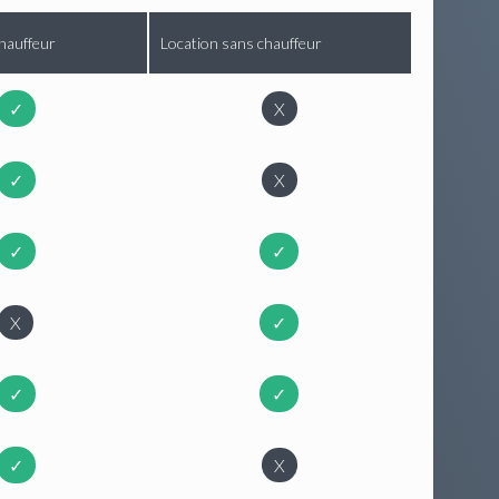
hauffeur
Location sans chauffeur
✓
X
✓
X
✓
✓
X
✓
✓
✓
✓
X