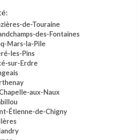
té:
zières-de-Touraine
andchamps-des-Fontaines
nq-Mars-la-Pile
ré-les-Pins
cé-sur-Erdre
ngeais
rthenay
 Chapelle-aux-Naux
billou
int-Étienne-de-Chigny
llères
landry