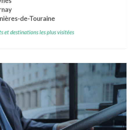
ynes
rnay
gnières-de-Touraine
 et destinations les plus visitées