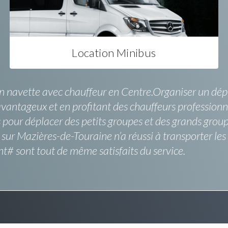
Location Minibus
ion navette avec chauffeur en Centre.Organiser un dé
f avantageux et en profitant des chauffeurs professionne
pour déplacer des petits groupes et des grands groupe
sur Mazières-de-Touraine n’a réussi à transporter l
t# sont tout de même satisfaits du service.