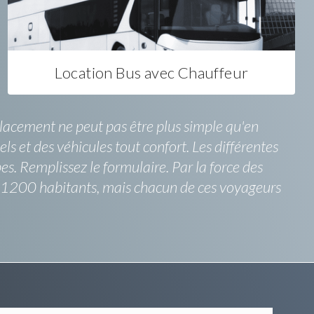
Location Bus avec Chauffeur
placement ne peut pas être plus simple qu'en
ls et des véhicules tout confort. Les différentes
s. Remplissez le formulaire. Par la force des
es 1200 habitants, mais chacun de ces voyageurs