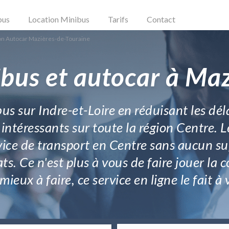
bus
Location Minibus
Tarifs
Contact
on Autocar Mazières-de-Touraine
bus et autocar à Ma
bus sur Indre-et-Loire en réduisant les dé
 intéressants sur toute la région Centre. L
ervice de transport en Centre sans aucun s
ats. Ce n'est plus à vous de faire jouer l
ieux à faire, ce service en ligne le fait à v