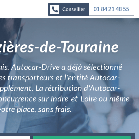
01 84 21 48 55
zières-de-Touraine
lais. Autocar-Drive a déjà sélectionné
es transporteurs et l'entité Autocar-
upplément. La rétribution d'Autocar-
a concurrence sur Indre-et-Loire ou même
otre place, sans frais.