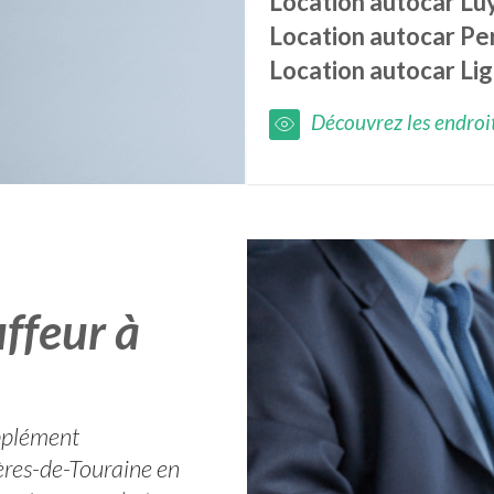
Location autocar
Lu
Location autocar
Pe
Location autocar
Li
Découvrez les endroits
ffeur à
upplément
ères-de-Touraine en