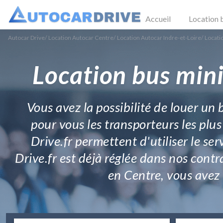
Accueil
Location 
Autocar Drive
/
Location Autocar Centre
/
Location Autocar Indre-et-Loire
/
Locati
Location bus mini
Vous avez la possibilité de louer un 
pour vous les transporteurs les plus
Drive.fr permettent d'utiliser le s
Drive.fr est déjà réglée dans nos contr
en Centre, vous avez m