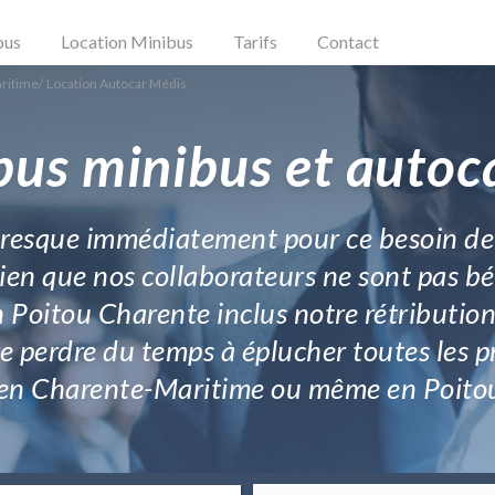
bus
Location Minibus
Tarifs
Contact
aritime
/
Location Autocar Médis
bus minibus et autoc
e presque immédiatement pour ce besoin de
Bien que nos collaborateurs ne sont pas b
 Poitou Charente inclus notre rétribution
e perdre du temps à éplucher toutes les p
en Charente-Maritime ou même en Poito