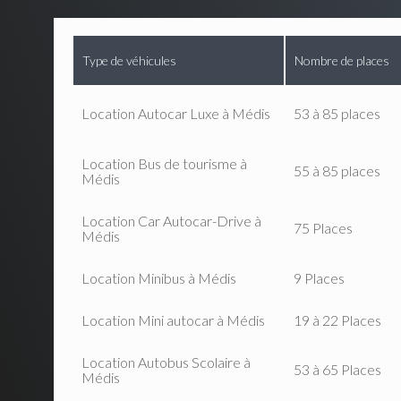
Type de véhicules
Nombre de places
Location Autocar Luxe à Médis
53 à 85 places
Location Bus de tourisme à
55 à 85 places
Médis
Location Car Autocar-Drive à
75 Places
Médis
Location Minibus à Médis
9 Places
Location Mini autocar à Médis
19 à 22 Places
Location Autobus Scolaire à
53 à 65 Places
Médis