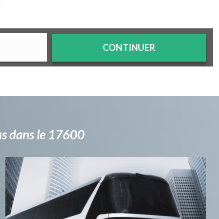
?
CONTINUER
bus dans le 17600