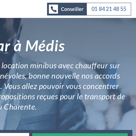
01 84 21 48 55
ar à Médis
 location minibus avec chauffeur sur
énévoles, bonne nouvelle nos accords
. Vous allez pouvoir vous concentrer
ropositions reçues pour le transport de
u Charente.