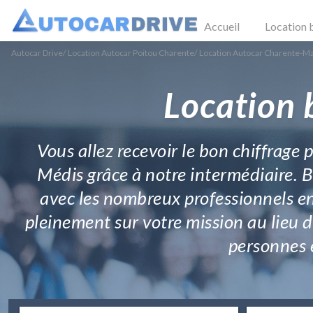
Accueil
Location 
Autocar Drive
/
Location Autocar Poitou Charente
/
Location Autocar Charente-M
Location 
Vous allez recevoir le bon chiffrag
Médis grâce à notre intermédiaire. 
avec les nombreux professionnels en
pleinement sur votre mission au lieu d
personnes 