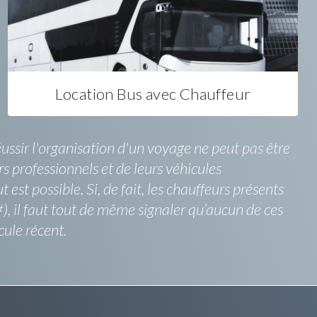
Location Bus avec Chauffeur
ssir l'organisation d'un voyage ne peut pas être
rs professionnels et de leurs véhicules
est possible. Si, de fait, les chauffeurs présents
, il faut tout de même signaler qu’aucun de ces
cule récent.