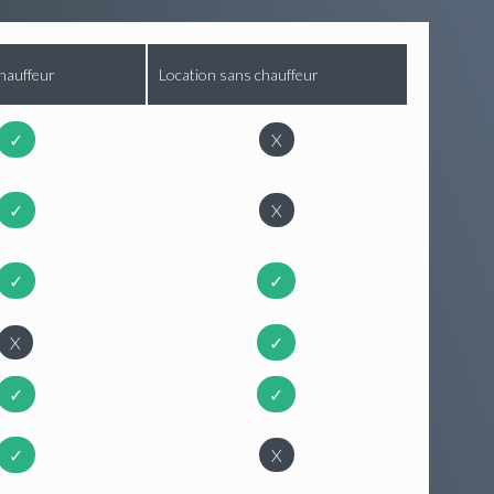
hauffeur
Location sans chauffeur
✓
X
✓
X
✓
✓
X
✓
✓
✓
✓
X