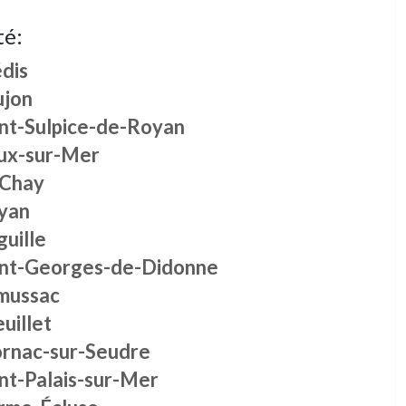
té:
dis
ujon
int-Sulpice-de-Royan
ux-sur-Mer
 Chay
yan
guille
int-Georges-de-Didonne
mussac
uillet
rnac-sur-Seudre
nt-Palais-sur-Mer