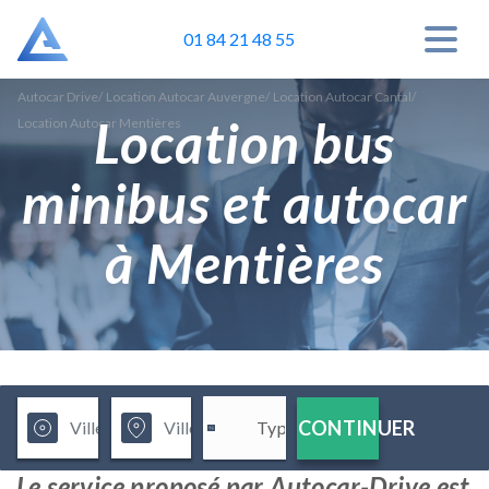
01 84 21 48 55
Autocar Drive
/
Location Autocar Auvergne
/
Location Autocar Cantal
/
Location bus
Location Autocar Mentières
minibus et autocar
à Mentières
CONTINUER
Le service proposé par Autocar-Drive est