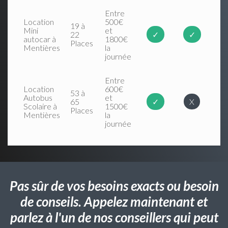
Entre
Location
500€
19 à
Mini
et
22
✓
✓
autocar à
1800€
Places
Mentières
la
journée
Entre
Location
600€
53 à
Autobus
et
65
✓
X
Scolaire à
1500€
Places
Mentières
la
journée
Pas sûr de vos besoins exacts ou besoin
de conseils. Appelez maintenant et
parlez à l'un de nos conseillers qui peut