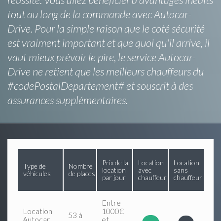
tout au long de la commande avec Autocar-
Drive. Pour la simple raison que le coté sécurité
est vraiment important et que quoi qu'il arrive, il
vaut mieux prévoir le pire, le service Autocar-
Drive ne retient que les meilleurs chauffeurs du
#codePostalDepartement# et souscrit à des
assurances supplémentaires.
Prix de la
Location
Location
Type de
Nombre
location
avec
sans
véhicules
de places
par jour
chauffeur
chauffeur
Entre
Location
1000€
53 à
Autocar
et