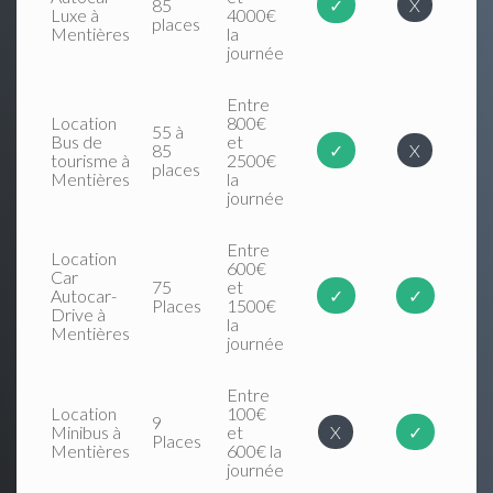
85
✓
X
Luxe à
4000€
places
Mentières
la
journée
Entre
Location
800€
55 à
Bus de
et
85
✓
X
tourisme à
2500€
places
Mentières
la
journée
Entre
Location
600€
Car
75
et
Autocar-
✓
✓
Places
1500€
Drive à
la
Mentières
journée
Entre
Location
100€
9
Minibus à
et
X
✓
Places
Mentières
600€ la
journée