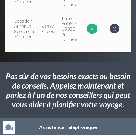
Mercœur
journée
Entre
Location
600€ et
Autobus
53 à 65
1500€
✓
X
Scolaire à
Places
la
Mercœur
journée
Pas sûr de vos besoins exacts ou besoin
de conseils. Appelez maintenant et
parlez à l'un de nos conseillers qui peut
vous aider à planifier votre voyage.
Assistance Téléphonique