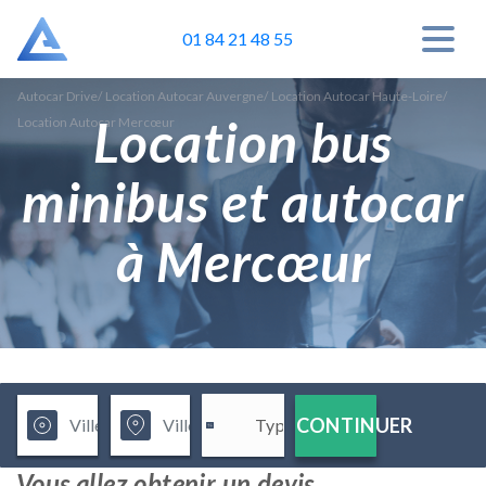
01 84 21 48 55
Autocar Drive
/
Location Autocar Auvergne
/
Location Autocar Haute-Loire
/
Location bus
Location Autocar Mercœur
minibus et autocar
à Mercœur
CONTINUER
Vous allez obtenir un devis