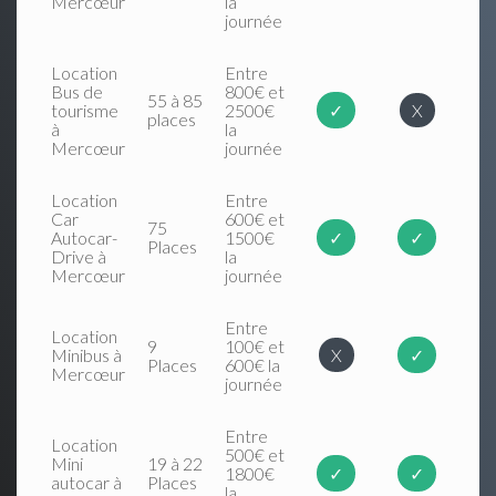
Mercœur
la
journée
Location
Entre
Bus de
800€ et
55 à 85
tourisme
2500€
✓
X
places
à
la
Mercœur
journée
Location
Entre
Car
600€ et
75
Autocar-
1500€
✓
✓
Places
Drive à
la
Mercœur
journée
Entre
Location
9
100€ et
Minibus à
X
✓
Places
600€ la
Mercœur
journée
Entre
Location
500€ et
Mini
19 à 22
1800€
✓
✓
autocar à
Places
la