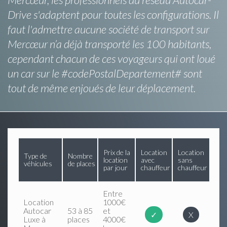
Drive s'adaptent pour toutes les configurations. Il
faut l'admettre aucune société de transport sur
Mercœur n’a déjà transporté les 100 habitants,
cependant chacun de ces voyageurs qui ont loué
un car sur le #codePostalDepartement# sont
tout de même enjoués de leur déplacement.
Prix de la
Location
Location
Type de
Nombre
location
avec
sans
véhicules
de places
par jour
chauffeur
chauffeur
Entre
Location
1000€
Autocar
53 à 85
et
✓
X
Luxe à
places
4000€