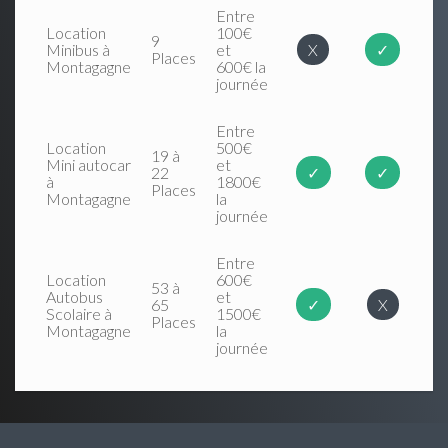
Entre
Location
100€
9
Minibus à
et
X
✓
Places
Montagagne
600€ la
journée
Entre
Location
500€
19 à
Mini autocar
et
22
✓
✓
à
1800€
Places
Montagagne
la
journée
Entre
Location
600€
53 à
Autobus
et
65
✓
X
Scolaire à
1500€
Places
Montagagne
la
journée