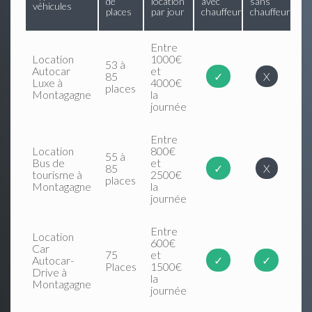
de
location
avec
sans
véhicules
places
par jour
chauffeur
chauffeur
Entre
Location
1000€
53 à
Autocar
et
85
✓
X
Luxe à
4000€
places
Montagagne
la
journée
Entre
Location
800€
55 à
Bus de
et
85
✓
X
tourisme à
2500€
places
Montagagne
la
journée
Entre
Location
600€
Car
75
et
Autocar-
✓
✓
Places
1500€
Drive à
la
Montagagne
journée