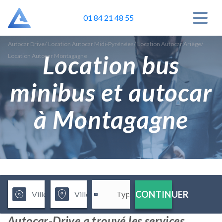
01 84 21 48 55
Autocar Drive
/
Location Autocar Midi-Pyrénées
/
Location Autocar Ariège
/
Location bus
Location Autocar Montagagne
minibus et autocar
à Montagagne
CONTINUER
Autocar-Drive a trouvé les services