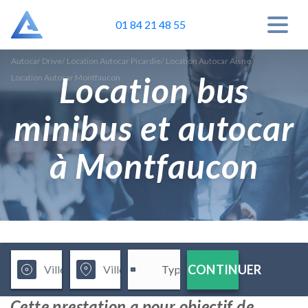
01 84 21 48 55
Autocar Drive
/
Location Autocar Picardie
/
Location Autocar Aisne
/
Location bus
Location Autocar Montfaucon
minibus et autocar
à Montfaucon
CONTINUER
Cette prestation a pour objectif de