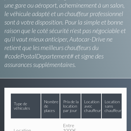
une gare ou aéroport, acheminement à un salon,
le véhicule adapté et un chauffeur professionnel
sont à votre disposition. Pour la simple et bonne
raison que le coté sécurité n'est pas négociable et
qu’il vaut mieux anticiper, Autocar-Drive ne
retient que les meilleurs chauffeurs du
#codePostalDepartement# et signe des
assurances supplémentaires.
Nombre
Prix de la
Location
Location
Type de
de
location
avec
sans
véhicules
places
par jour
chauffeur
chauffeur
Entre
Location
1000€