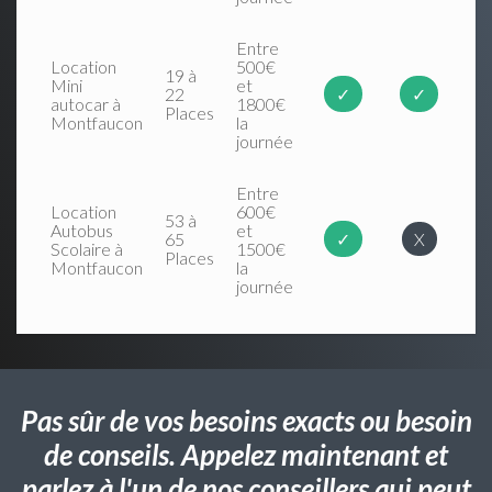
Entre
Location
500€
19 à
Mini
et
22
✓
✓
autocar à
1800€
Places
Montfaucon
la
journée
Entre
Location
600€
53 à
Autobus
et
65
✓
X
Scolaire à
1500€
Places
Montfaucon
la
journée
Pas sûr de vos besoins exacts ou besoin
de conseils. Appelez maintenant et
parlez à l'un de nos conseillers qui peut