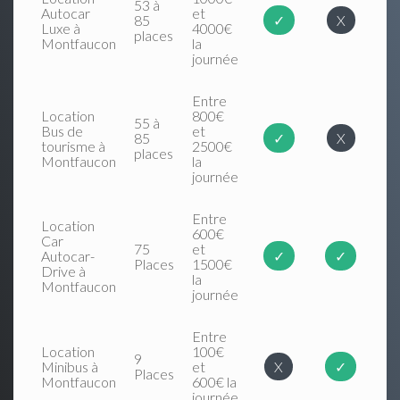
53 à
Autocar
et
85
✓
X
Luxe à
4000€
places
Montfaucon
la
journée
Entre
Location
800€
55 à
Bus de
et
85
✓
X
tourisme à
2500€
places
Montfaucon
la
journée
Entre
Location
600€
Car
75
et
Autocar-
✓
✓
Places
1500€
Drive à
la
Montfaucon
journée
Entre
Location
100€
9
Minibus à
et
X
✓
Places
Montfaucon
600€ la
journée