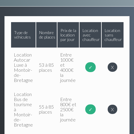
Prix de la
Location
Location
Type de
Nombre
location
avec
sans
véhicules
de places
par jour
chauffeur
chauffeur
Location
Entre
Autocar
1000€
Luxe à
53 à 85
et
✓
X
Montoir-
places
4000€
de-
la
Bretagne
journée
Location
Bus de
Entre
tourisme
800€ et
55 à 85
à
2500€
✓
X
places
Montoir-
la
de-
journée
Bretagne