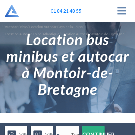
01 84 21 48 55
Autocar Drive
/
Location Autocar Pays de la Loire
/
Location bus
Location Autocar Loire-Atlantique
/
Location Autocar Montoir-de-Bretagne
minibus et autocar
à Montoir-de-
Bretagne
CONTINUER