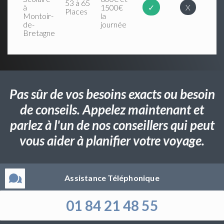
53 à 65
à
1500€
✓
X
Places
Montoir-
la
de-
journée
Bretagne
Pas sûr de vos besoins exacts ou besoin
de conseils. Appelez maintenant et
parlez à l'un de nos conseillers qui peut
vous aider à planifier votre voyage.
Assistance Téléphonique
01 84 21 48 55