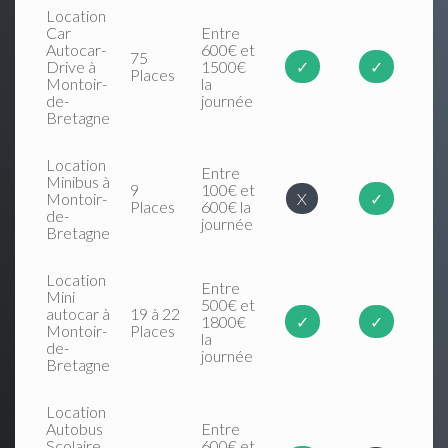
Location
Car
Entre
Autocar-
600€ et
75
Drive à
1500€
✓
✓
Places
Montoir-
la
de-
journée
Bretagne
Location
Entre
Minibus à
9
100€ et
Montoir-
X
✓
Places
600€ la
de-
journée
Bretagne
Location
Entre
Mini
500€ et
autocar à
19 à 22
1800€
✓
✓
Montoir-
Places
la
de-
journée
Bretagne
Location
Autobus
Entre
Scolaire
600€ et