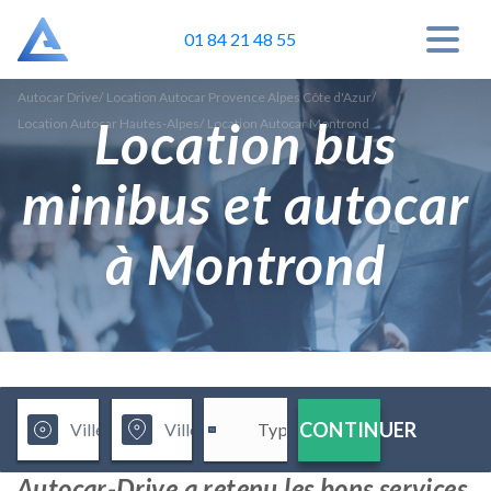
01 84 21 48 55
Autocar Drive
/
Location Autocar Provence Alpes Côte d'Azur
/
Location bus
Location Autocar Hautes-Alpes
/
Location Autocar Montrond
minibus et autocar
à Montrond
CONTINUER
Autocar-Drive a retenu les bons services