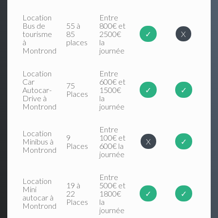
Location
Entre
Bus de
55 à
800€ et
tourisme
85
2500€
✓
X
à
places
la
Montrond
journée
Location
Entre
Car
600€ et
75
Autocar-
1500€
✓
✓
Places
Drive à
la
Montrond
journée
Entre
Location
9
100€ et
Minibus à
X
✓
Places
600€ la
Montrond
journée
Entre
Location
19 à
500€ et
Mini
22
1800€
✓
✓
autocar à
Places
la
Montrond
journée