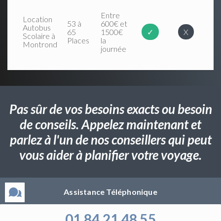
Entre
Location
53 à
600€ et
Autobus
65
1500€
✓
X
Scolaire à
Places
la
Montrond
journée
Pas sûr de vos besoins exacts ou besoin
de conseils. Appelez maintenant et
parlez à l'un de nos conseillers qui peut
vous aider à planifier votre voyage.
Assistance Téléphonique
01 84 21 48 55