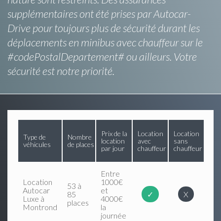
supplémentaires ont été prises par Autocar-
Drive pour toujours plus de sécurité durant les
déplacements en minibus avec chauffeur sur le
#codePostalDepartement# ou ailleurs. Votre
sécurité est notre priorité.
Prix de la
Location
Location
Type de
Nombre
location
avec
sans
véhicules
de places
par jour
chauffeur
chauffeur
Entre
Location
1000€
53 à
Autocar
et
85
✓
X
Luxe à
4000€
places
Montrond
la
journée