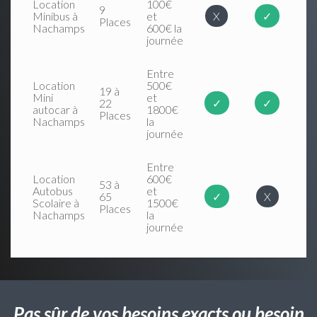
Location
100€
9
Minibus à
et
X
✓
Places
Nachamps
600€ la
journée
Entre
Location
500€
19 à
Mini
et
22
✓
✓
autocar à
1800€
Places
Nachamps
la
journée
Entre
Location
600€
53 à
Autobus
et
65
✓
X
Scolaire à
1500€
Places
Nachamps
la
journée
Pas sûr de vos besoins exacts ou besoin