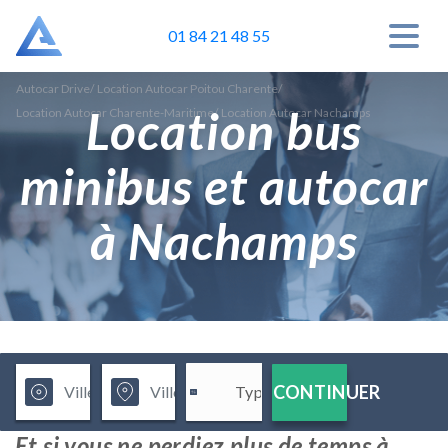
01 84 21 48 55
Autocar Drive
/
Location Autocar Poitou Charente
/
Location bus
Location Autocar Charente-Maritime
/
Location Autocar Nachamps
minibus et autocar
à Nachamps
CONTINUER
Et si vous ne perdiez plus de temps à