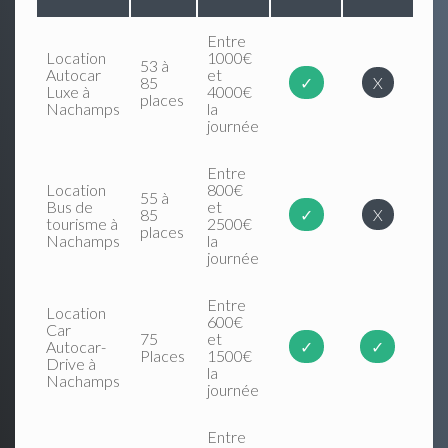
Entre
Location
1000€
53 à
Autocar
et
85
✓
X
Luxe à
4000€
places
Nachamps
la
journée
Entre
Location
800€
55 à
Bus de
et
85
✓
X
tourisme à
2500€
places
Nachamps
la
journée
Entre
Location
600€
Car
75
et
Autocar-
✓
✓
Places
1500€
Drive à
la
Nachamps
journée
Entre