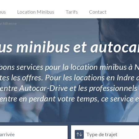
bus
Location Minibus
Tarifs
Contact
ar Niherne
us minibus et autoca
bons services pour la location minibus à N
 les offres. Pour les locations en Indre a
 entre Autocar-Drive et les professionnels 
e en perdant votre temps, ce service en l