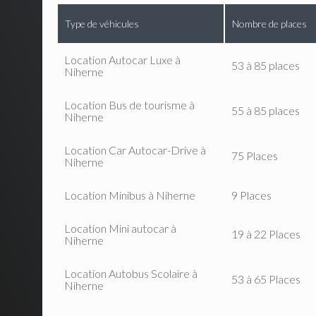
Type de véhicules
Nombre de places
Location Autocar Luxe à
53 à 85 places
Niherne
Location Bus de tourisme à
55 à 85 places
Niherne
Location Car Autocar-Drive à
75 Places
Niherne
Location Minibus à Niherne
9 Places
Location Mini autocar à
19 à 22 Places
Niherne
Location Autobus Scolaire à
53 à 65 Places
Niherne