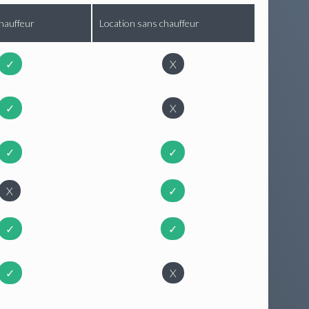
hauffeur
Location sans chauffeur
✓
X
✓
X
✓
✓
X
✓
✓
✓
✓
X