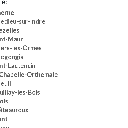
té:
herne
ledieu-sur-Indre
ezelles
int-Maur
llers-les-Ormes
legongis
nt-Lactencin
 Chapelle-Orthemale
euil
illay-les-Bois
ols
âteauroux
ant
ings