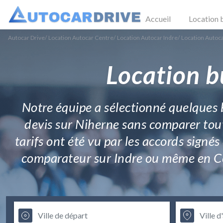
Accueil
Location 
Autocar Drive
/
Location Autocar Centre
/
Location Autocar Indre
/
Location Autoc
Location b
Notre équipe a sélectionné quelques 
devis sur Niherne sans comparer toutes
tarifs ont été vu par les accords signés
comparateur sur Indre ou même en Centr