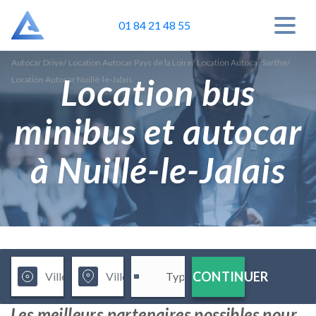
01 84 21 48 55
Autocar Drive
/
Location Autocar Pays de la Loire
/
Location Autocar Sarthe
/
Location bus
Location Autocar Nuillé-le-Jalais
minibus et autocar
à Nuillé-le-Jalais
CONTINUER
Les meilleurs partenaires possibles pour