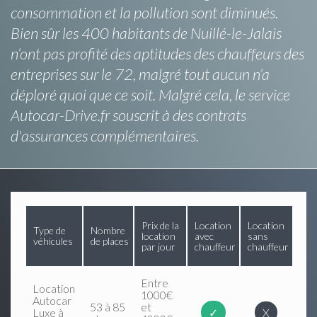
consommation et la pollution sont diminués.
Bien sûr les 400 habitants de Nuillé-le-Jalais
n’ont pas profité des aptitudes des chauffeurs des
entreprises sur le 72, malgré tout aucun n’a
déploré quoi que ce soit. Malgré cela, le service
Autocar-Drive.fr souscrit à des contrats
d'assurances complémentaires.
Prix de la
Location
Location
Type de
Nombre
location
avec
sans
véhicules
de places
par jour
chauffeur
chauffeur
Entre
Location
1000€
Autocar
53 à 85
et
Luxe à
✓
X