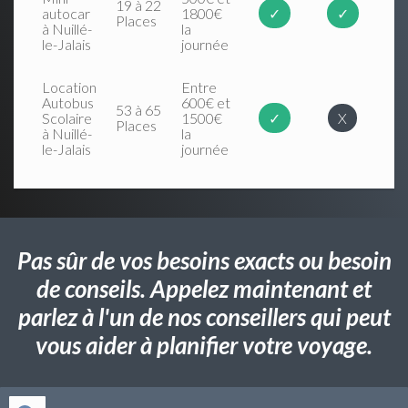
19 à 22
autocar
1800€
✓
✓
Places
à Nuillé-
la
le-Jalais
journée
Location
Entre
Autobus
600€ et
53 à 65
Scolaire
1500€
✓
X
Places
à Nuillé-
la
le-Jalais
journée
Pas sûr de vos besoins exacts ou besoin
de conseils. Appelez maintenant et
parlez à l'un de nos conseillers qui peut
vous aider à planifier votre voyage.