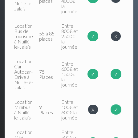
places
4000€
Nuillé-le-
la
Jalais
journée
Location
Entre
Bus de
800€ et
55 à 85
tourisme
2500€
✓
X
places
à Nuillé-
la
le-Jalais
journée
Location
Entre
Car
600€ et
Autocar-
75
1500€
✓
✓
Drive à
Places
la
Nuillé-le-
journée
Jalais
Location
Entre
Minibus
9
100€ et
X
✓
à Nuillé-
Places
600€ la
le-Jalais
journée
Location
Entre
Mini
500€ et