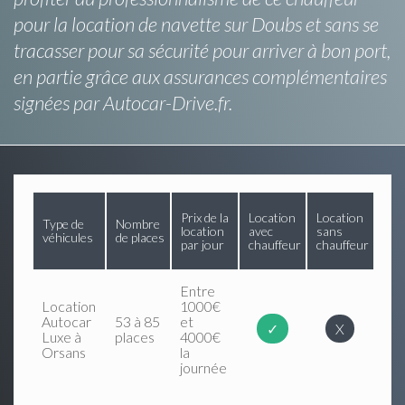
pour la location de navette sur Doubs et sans se
tracasser pour sa sécurité pour arriver à bon port,
en partie grâce aux assurances complémentaires
signées par Autocar-Drive.fr.
Prix de la
Location
Location
Type de
Nombre
location
avec
sans
véhicules
de places
par jour
chauffeur
chauffeur
Entre
Location
1000€
Autocar
53 à 85
et
✓
X
Luxe à
places
4000€
Orsans
la
journée