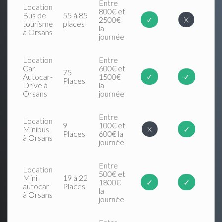
Entre
Location
800€ et
Bus de
55 à 85
2500€
✓
X
tourisme
places
la
à Orsans
journée
Location
Entre
Car
600€ et
75
Autocar-
1500€
✓
✓
Places
Drive à
la
Orsans
journée
Entre
Location
9
100€ et
Minibus
X
✓
Places
600€ la
à Orsans
journée
Entre
Location
500€ et
Mini
19 à 22
1800€
✓
✓
autocar
Places
la
à Orsans
journée