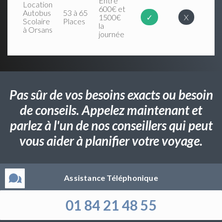
Entre
Location
600€ et
Autobus
53 à 65
1500€
✓
X
Scolaire
Places
la
à Orsans
journée
Pas sûr de vos besoins exacts ou besoin
de conseils. Appelez maintenant et
parlez à l'un de nos conseillers qui peut
vous aider à planifier votre voyage.
Assistance Téléphonique
01 84 21 48 55