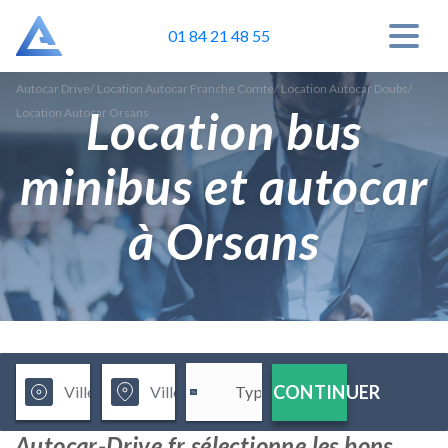
01 84 21 48 55
Autocar Drive
/
Location Autocar Franche Comte
/
Location Autocar Doubs
/
Location bus
Location Autocar Orsans
minibus et autocar
à Orsans
CONTINUER
Autocar-Drive.fr sélectionne les bons