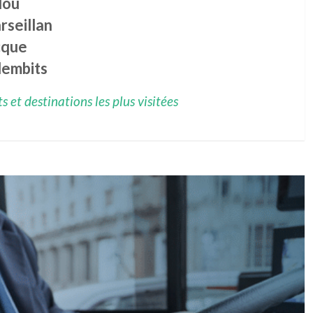
dou
rseillan
cque
lembits
 et destinations les plus visitées