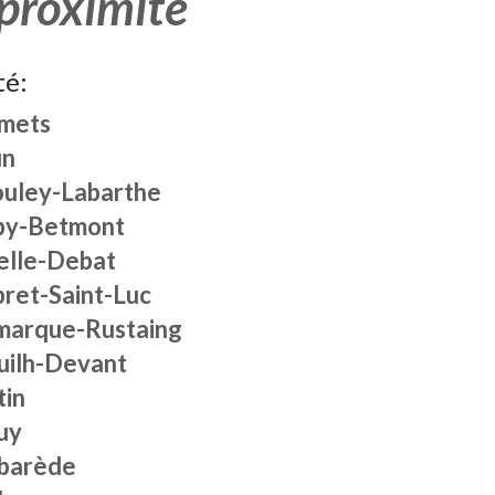
 proximité
té:
mets
n
ouley-Labarthe
by-Betmont
elle-Debat
bret-Saint-Luc
marque-Rustaing
uilh-Devant
tin
uy
barède