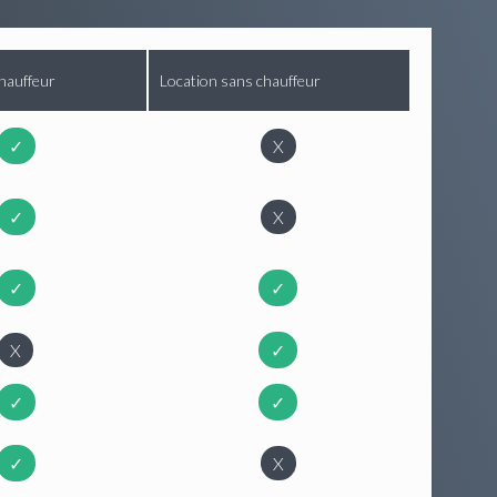
hauffeur
Location sans chauffeur
✓
X
✓
X
✓
✓
X
✓
✓
✓
✓
X