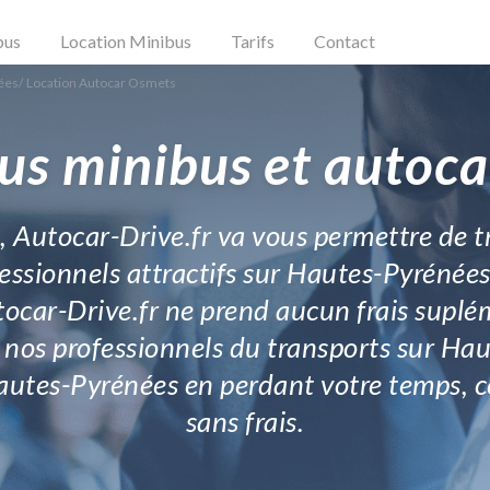
bus
Location Minibus
Tarifs
Contact
ées
/
Location Autocar Osmets
us minibus et autoc
s, Autocar-Drive.fr va vous permettre de 
essionnels attractifs sur Hautes-Pyrénées
car-Drive.fr ne prend aucun frais suplém
 nos professionnels du transports sur Hau
autes-Pyrénées en perdant votre temps, ce s
sans frais.