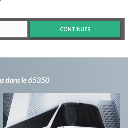
?
CONTINUER
bus dans le 65350