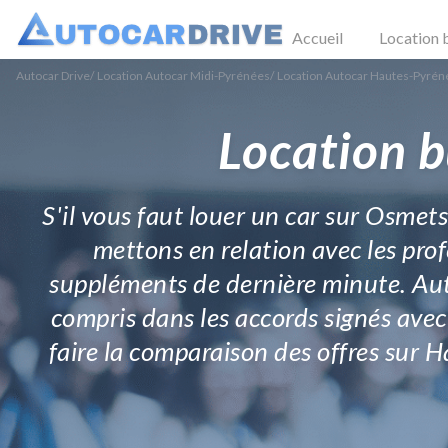
Accueil
Location 
Autocar Drive
/
Location Autocar Midi-Pyrénées
/
Location Autocar Hautes-Pyrén
Location b
S'il vous faut louer un car sur Osmet
mettons en relation avec les prof
suppléments de dernière minute. Auto
compris dans les accords signés avec
faire la comparaison des offres sur H