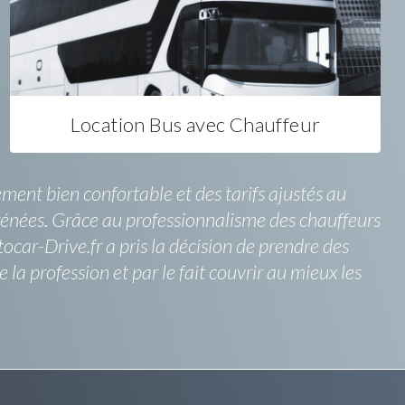
Location Bus avec Chauffeur
ent bien confortable et des tarifs ajustés au
Pyrénées. Grâce au professionnalisme des chauffeurs
tocar-Drive.fr a pris la décision de prendre des
a profession et par le fait couvrir au mieux les