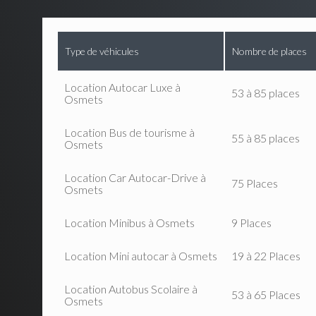
Type de véhicules
Nombre de places
Location Autocar Luxe à
53 à 85 places
Osmets
Location Bus de tourisme à
55 à 85 places
Osmets
Location Car Autocar-Drive à
75 Places
Osmets
Location Minibus à Osmets
9 Places
Location Mini autocar à Osmets
19 à 22 Places
Location Autobus Scolaire à
53 à 65 Places
Osmets