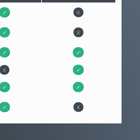
✓
X
✓
X
✓
✓
X
✓
✓
✓
✓
X