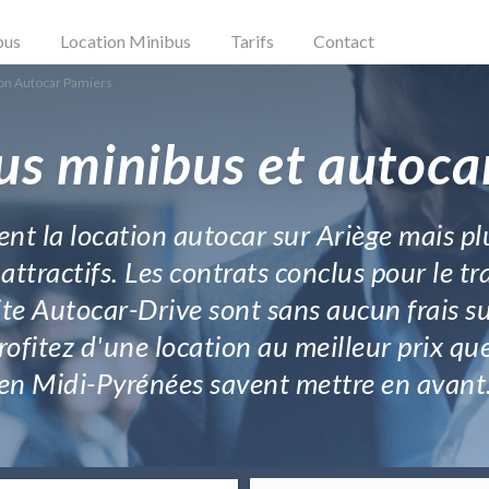
bus
Location Minibus
Tarifs
Contact
on Autocar Pamiers
us minibus et autoca
t la location autocar sur Ariège mais plu
 attractifs. Les contrats conclus pour le 
ite Autocar-Drive sont sans aucun frais 
profitez d'une location au meilleur prix 
en Midi-Pyrénées savent mettre en avant