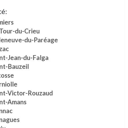
té:
miers
 Tour-du-Crieu
lleneuve-du-Paréage
zac
int-Jean-du-Falga
nt-Bauzeil
cosse
niolle
int-Victor-Rouzaud
int-Amans
nnac
nagues