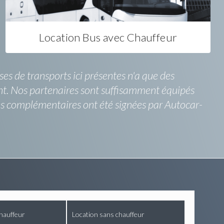
Location Bus avec Chauffeur
ses de transports ici présentes n'a que des
ant. Nos partenaires sont suffisamment équipés
ces complémentaires ont été signées par Autocar-
hauffeur
Location sans chauffeur