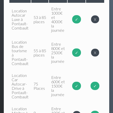
Entre
Location
1000€
Autocar
53 à 85
et
Luxe à
✓
X
places
4000€
Pontault-
la
Combault
journée
Location
Entre
Bus de
800€ et
tourisme
55 à 85
2500€
✓
X
à
places
la
Pontault-
journée
Combault
Location
Entre
Car
600€ et
Autocar-
75
1500€
✓
✓
Drive à
Places
la
Pontault-
journée
Combault
Location
Entre
Minibus à
9
100€ et