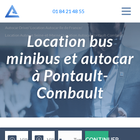
01 84 21 48 55
Autocar Drive
/
Location Autocar Ile de France
/
Location bus
Location Autocar Seine-et-Marne
/
Location Autocar Pontault-Combault
minibus et autocar
à Pontault-
Combault
CONTINUER