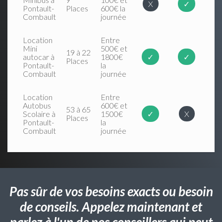
X
✓
Pontault-
Places
600€ la
Combault
journée
Location
Entre
Mini
500€ et
19 à 22
autocar à
1800€
✓
✓
Places
Pontault-
la
Combault
journée
Location
Entre
Autobus
600€ et
53 à 65
Scolaire à
1500€
✓
X
Places
Pontault-
la
Combault
journée
Pas sûr de vos besoins exacts ou besoin
de conseils. Appelez maintenant et
parlez à l'un de nos conseillers qui peut