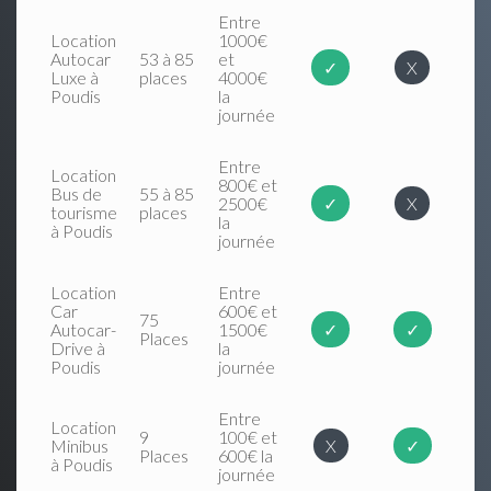
Entre
Location
1000€
Autocar
53 à 85
et
✓
X
Luxe à
places
4000€
Poudis
la
journée
Entre
Location
800€ et
Bus de
55 à 85
2500€
✓
X
tourisme
places
la
à Poudis
journée
Location
Entre
Car
600€ et
75
Autocar-
1500€
✓
✓
Places
Drive à
la
Poudis
journée
Entre
Location
9
100€ et
Minibus
X
✓
Places
600€ la
à Poudis
journée