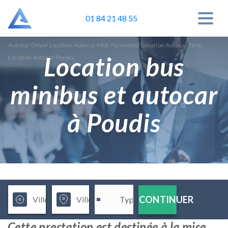
01 84 21 48 55
Autocar Drive
/
Location Autocar Midi-Pyrénées
/
Location Autocar Tarn
/
Location bus
Location Autocar Poudis
minibus et autocar
à Poudis
CONTINUER
Cette prestation est destinée à la mise