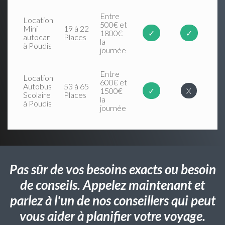
Entre
Location
500€ et
Mini
19 à 22
1800€
✓
✓
autocar
Places
la
à Poudis
journée
Entre
Location
600€ et
Autobus
53 à 65
1500€
✓
X
Scolaire
Places
la
à Poudis
journée
Pas sûr de vos besoins exacts ou besoin
de conseils. Appelez maintenant et
parlez à l'un de nos conseillers qui peut
vous aider à planifier votre voyage.