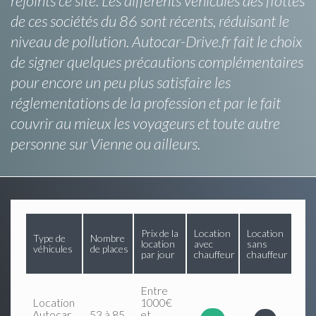
rejoints ce site. Les différents véhicules des flottes
de ces sociétés du 86 sont récents, réduisant le
niveau de pollution. Autocar-Drive.fr fait le choix
de signer quelques précautions complémentaires
pour encore un peu plus satisfaire les
réglementations de la profession et par le fait
couvrir au mieux les voyageurs et toute autre
personne sur Vienne ou ailleurs.
Prix de la
Location
Location
Type de
Nombre
location
avec
sans
véhicules
de places
par jour
chauffeur
chauffeur
Entre
Location
1000€
Autocar
53 à 85
et