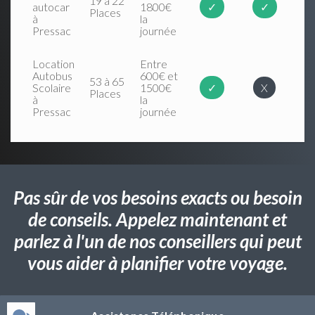
19 à 22
autocar
1800€
✓
✓
Places
à
la
Pressac
journée
Location
Entre
Autobus
600€ et
53 à 65
Scolaire
1500€
✓
X
Places
à
la
Pressac
journée
Pas sûr de vos besoins exacts ou besoin
de conseils. Appelez maintenant et
parlez à l'un de nos conseillers qui peut
vous aider à planifier votre voyage.