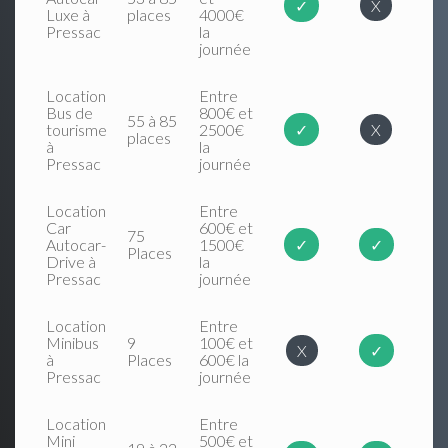
✓
X
Luxe à
places
4000€
Pressac
la
journée
Location
Entre
Bus de
800€ et
55 à 85
tourisme
2500€
✓
X
places
à
la
Pressac
journée
Location
Entre
Car
600€ et
75
Autocar-
1500€
✓
✓
Places
Drive à
la
Pressac
journée
Location
Entre
Minibus
9
100€ et
X
✓
à
Places
600€ la
Pressac
journée
Location
Entre
Mini
500€ et