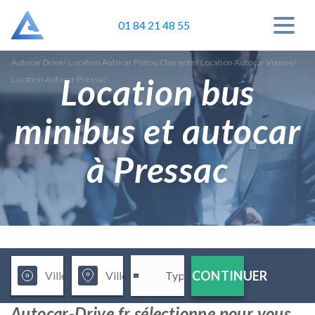
01 84 21 48 55
Autocar Drive
/
Location Autocar Poitou Charente
/
Location Autocar Vienne
/
Location bus
Location Autocar Pressac
minibus et autocar
à Pressac
CONTINUER
Autocar-Drive.fr sélectionne pour vous