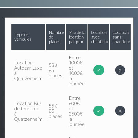
Nombre
Prix de la
Location
Location
Type de
de
location
avec
sans
véhicules
places
par jour
chauffeur
chauffeur
Entre
Location
1000€
53 à
Autocar Luxe
et
85
✓
X
à
4000€
places
Quatzenheim
la
journée
Entre
Location Bus
800€
55 à
de tourisme
et
85
✓
X
à
2500€
places
Quatzenheim
la
journée