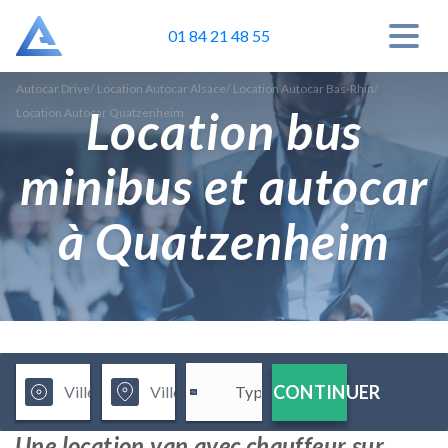
01 84 21 48 55
Autocar Drive
/
Location Autocar Alsace
/
Location Autocar Bas-Rhin
/
Location bus
Location Autocar Quatzenheim
minibus et autocar
à Quatzenheim
CONTINUER
Une location van avec chauffeur sur