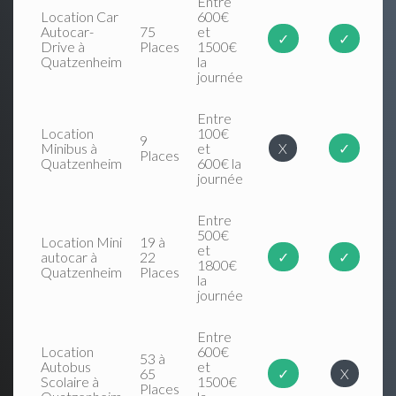
Entre
Location Car
600€
Autocar-
75
et
✓
✓
Drive à
Places
1500€
Quatzenheim
la
journée
Entre
Location
100€
9
Minibus à
et
X
✓
Places
Quatzenheim
600€ la
journée
Entre
500€
Location Mini
19 à
et
autocar à
22
✓
✓
1800€
Quatzenheim
Places
la
journée
Entre
Location
600€
53 à
Autobus
et
65
✓
X
Scolaire à
1500€
Places