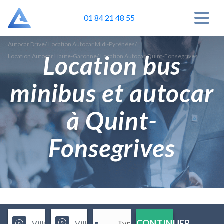
01 84 21 48 55
Autocar Drive
/
Location Autocar Midi-Pyrénées
/
Location bus
Location Autocar Haute-Garonne
/
Location Autocar Quint-Fonsegrives
minibus et autocar
à Quint-
Fonsegrives
CONTINUER