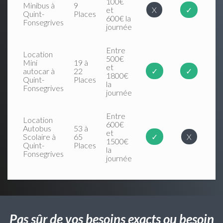
100€
Minibus à
9
et
X
✓
Quint-
Places
600€ la
Fonsegrives
journée
Entre
Location
500€
Mini
19 à
et
autocar à
22
✓
✓
1800€
Quint-
Places
la
Fonsegrives
journée
Entre
Location
600€
Autobus
53 à
et
Scolaire à
65
✓
X
1500€
Quint-
Places
la
Fonsegrives
journée
Pas sûr de vos besoins exacts ou besoin