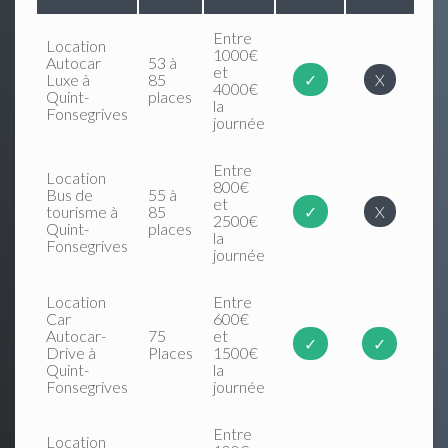
Entre
Location
1000€
Autocar
53 à
et
Luxe à
85
✓
X
4000€
Quint-
places
la
Fonsegrives
journée
Entre
Location
800€
Bus de
55 à
et
tourisme à
85
✓
X
2500€
Quint-
places
la
Fonsegrives
journée
Location
Entre
Car
600€
Autocar-
75
et
✓
✓
Drive à
Places
1500€
Quint-
la
Fonsegrives
journée
Entre
Location