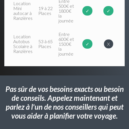
Entre
Location
500€ et
Mini
19 à 22
1800€
✓
✓
autocar à
Places
la
Ranzières
journée
Entre
Location
600€ et
Autobus
53 à 65
1500€
✓
X
Scolaire à
Places
la
Ranzières
journée
Pas sûr de vos besoins exacts ou besoin
de conseils. Appelez maintenant et
parlez à l'un de nos conseillers qui peut
vous aider à planifier votre voyage.