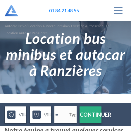
01 84 21 48 55
Autocar Drive
/
Location Autocar Lorraine
/
Location Autocar Meuse
/
Location bus
Location Autocar Ranzières
minibus et autocar
à Ranzières
CONTINUER
Notre équipe a trouvé quelques services