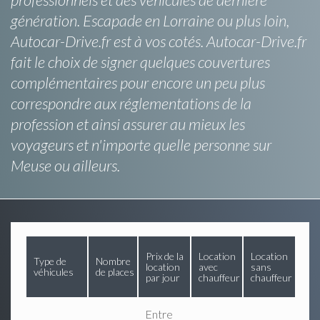
génération. Escapade en Lorraine ou plus loin,
Autocar-Drive.fr est à vos cotés. Autocar-Drive.fr
fait le choix de signer quelques couvertures
complémentaires pour encore un peu plus
correspondre aux réglementations de la
profession et ainsi assurer au mieux les
voyageurs et n'importe quelle personne sur
Meuse ou ailleurs.
Prix de la
Location
Location
Type de
Nombre
location
avec
sans
véhicules
de places
par jour
chauffeur
chauffeur
Entre