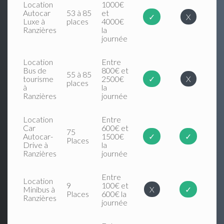
Location
1000€
Autocar
53 à 85
et
✓
X
Luxe à
places
4000€
Ranzières
la
journée
Location
Entre
Bus de
800€ et
55 à 85
tourisme
2500€
✓
X
places
à
la
Ranzières
journée
Location
Entre
Car
600€ et
75
Autocar-
1500€
✓
✓
Places
Drive à
la
Ranzières
journée
Entre
Location
9
100€ et
Minibus à
X
✓
Places
600€ la
Ranzières
journée