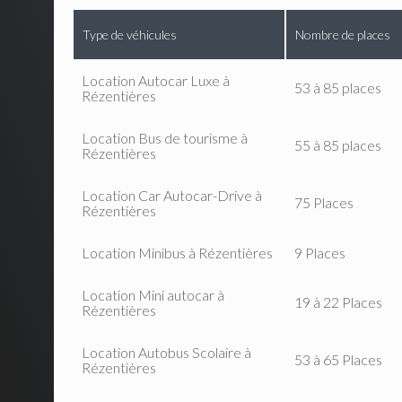
Type de véhicules
Nombre de places
Location Autocar Luxe à
53 à 85 places
Rézentières
Location Bus de tourisme à
55 à 85 places
Rézentières
Location Car Autocar-Drive à
75 Places
Rézentières
Location Minibus à Rézentières
9 Places
Location Mini autocar à
19 à 22 Places
Rézentières
Location Autobus Scolaire à
53 à 65 Places
Rézentières