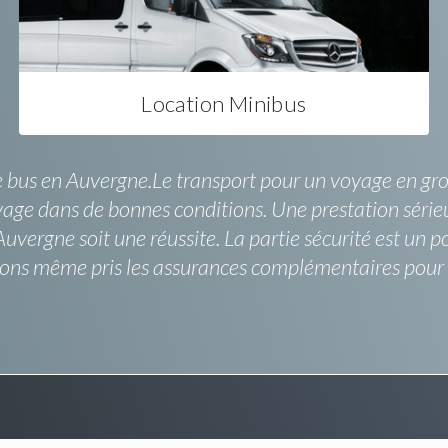
Location Minibus
de bus en Auvergne.Le transport pour un voyage en group
oyage dans de bonnes conditions. Une prestation série
vergne soit une réussite. La partie sécurité est un po
ns même pris les assurances complémentaires pour s'