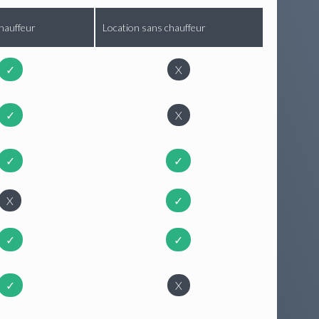
hauffeur
Location sans chauffeur
✓
X
✓
X
✓
✓
X
✓
✓
✓
✓
X