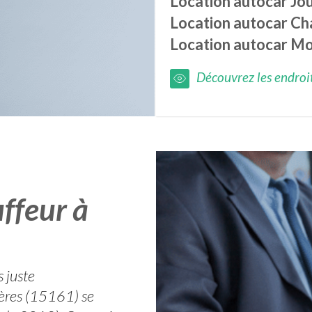
Location autocar
Jo
Location autocar
Ch
Location autocar
Mo
Découvrez les endroits
ffeur à
s juste
ières (15161) se