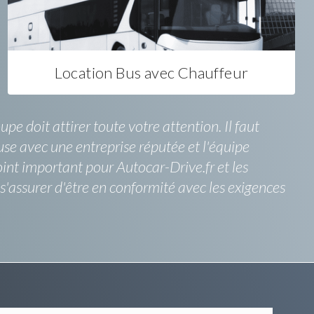
Location Bus avec Chauffeur
e doit attirer toute votre attention. Il faut
use avec une entreprise réputée et l'équipe
int important pour Autocar-Drive.fr et les
assurer d'être en conformité avec les exigences