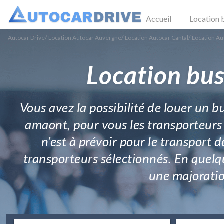
Accueil
Location 
Autocar Drive
/
Location Autocar Auvergne
/
Location Autocar Cantal
/
Location Au
Location bus
Vous avez la possibilité de louer un b
amaont, pour vous les transporteurs 
n’est à prévoir pour le transport d
transporteurs sélectionnés. En quelqu
une majoration