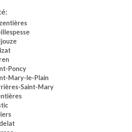
té:
zentières
illespesse
ljouze
izat
ren
int-Poncy
nt-Mary-le-Plain
rrières-Saint-Mary
ntières
tic
iers
delat