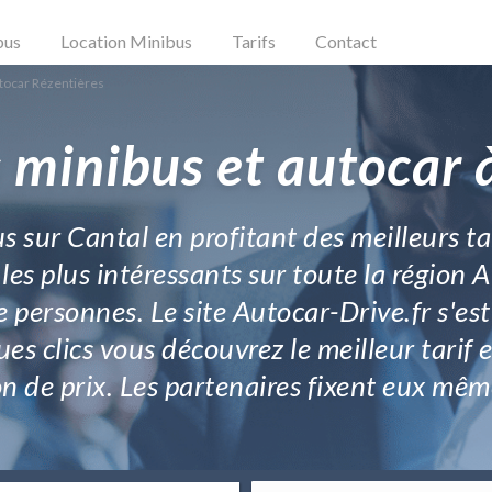
bus
Location Minibus
Tarifs
Contact
tocar Rézentières
 minibus et autocar 
us sur Cantal en profitant des meilleurs ta
les plus intéressants sur toute la région
e personnes. Le site Autocar-Drive.fr s'es
es clics vous découvrez le meilleur tarif 
 de prix. Les partenaires fixent eux même