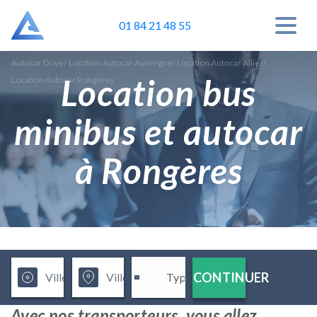
01 84 21 48 55
Autocar Drive
/
Location Autocar Auvergne
/
Location Autocar Allier
/
Location bus
Location Autocar Rongères
minibus et autocar
à Rongères
CONTINUER
Avec nos transporteurs, vous allez