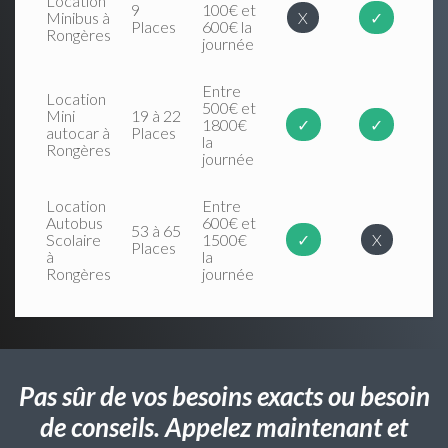
Location
9
100€ et
Minibus à
X
✓
Places
600€ la
Rongères
journée
Entre
Location
500€ et
Mini
19 à 22
1800€
✓
✓
autocar à
Places
la
Rongères
journée
Location
Entre
Autobus
600€ et
53 à 65
Scolaire
1500€
✓
X
Places
à
la
Rongères
journée
Pas sûr de vos besoins exacts ou besoin
de conseils. Appelez maintenant et