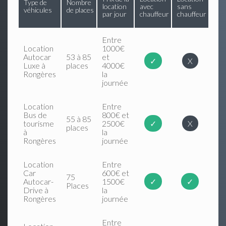
Type de
Nombre
location
avec
sans
véhicules
de places
par jour
chauffeur
chauffeur
Entre
Location
1000€
Autocar
53 à 85
et
✓
X
Luxe à
places
4000€
Rongères
la
journée
Location
Entre
Bus de
800€ et
55 à 85
tourisme
2500€
✓
X
places
à
la
Rongères
journée
Location
Entre
Car
600€ et
75
Autocar-
1500€
✓
✓
Places
Drive à
la
Rongères
journée
Entre