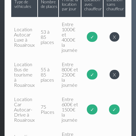
Type de
Nombre
location
avec
sans
véhicules
de places
par jour
chauffeur
chauffeur
Entre
Location
1000€
53 à
Autocar
et
85
✓
X
Luxe à
4000€
places
Rouairoux
la
journée
Location
Entre
Bus de
55 à
800€ et
tourisme
85
2500€
✓
X
à
places
la
Rouairoux
journée
Location
Entre
Car
600€ et
75
Autocar-
1500€
✓
✓
Places
Drive à
la
Rouairoux
journée
Entre