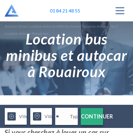
01 84 21 48 55
Autocar Drive
/
Location Autocar Midi-Pyrénées
/
Location Autocar Tarn
/
Location bus
Location Autocar Rouairoux
minibus et autocar
à Rouairoux
CONTINUER
Si vous cherchez à louer un car sur