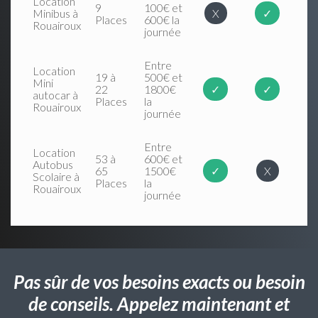
Location
9
100€ et
Minibus à
X
✓
Places
600€ la
Rouairoux
journée
Entre
Location
19 à
500€ et
Mini
22
1800€
✓
✓
autocar à
Places
la
Rouairoux
journée
Entre
Location
53 à
600€ et
Autobus
65
1500€
✓
X
Scolaire à
Places
la
Rouairoux
journée
Pas sûr de vos besoins exacts ou besoin
de conseils. Appelez maintenant et