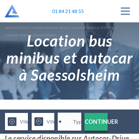
01 84 21 48 55
Autocar Drive
/
Location Autocar Alsace
/
Location Autocar Bas-Rhin
/
Location bus
Location Autocar Saessolsheim
minibus et autocar
à Saessolsheim
CONTINUER
Le service disponible sur Autocar-Drive