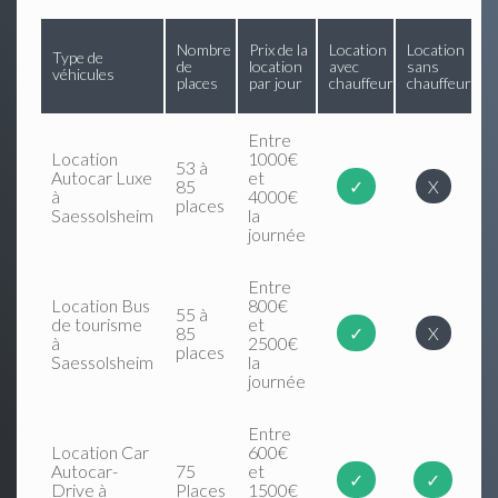
Nombre
Prix de la
Location
Location
Type de
de
location
avec
sans
véhicules
places
par jour
chauffeur
chauffeur
Entre
Location
1000€
53 à
Autocar Luxe
et
85
✓
X
à
4000€
places
Saessolsheim
la
journée
Entre
Location Bus
800€
55 à
de tourisme
et
85
✓
X
à
2500€
places
Saessolsheim
la
journée
Entre
Location Car
600€
Autocar-
75
et
✓
✓
Drive à
Places
1500€