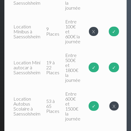
Saessolsheim
la
journée
Entre
Location
100€
9
Minibus à
et
X
✓
Places
Saessolsheim
600€ la
journée
Entre
500€
Location Mini
19 à
et
autocar à
22
✓
✓
1800€
Saessolsheim
Places
la
journée
Entre
Location
600€
53 à
Autobus
et
65
✓
X
Scolaire à
1500€
Places
Saessolsheim
la
journée