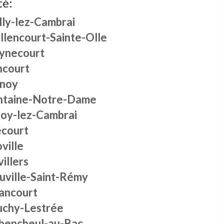
té:
lly-lez-Cambrai
llencourt-Sainte-Olle
ynecourt
ncourt
inoy
ntaine-Notre-Dame
loy-lez-Cambrai
écourt
ville
illers
uville-Saint-Rémy
ancourt
uchy-Lestrée
bencheul-au-Bac