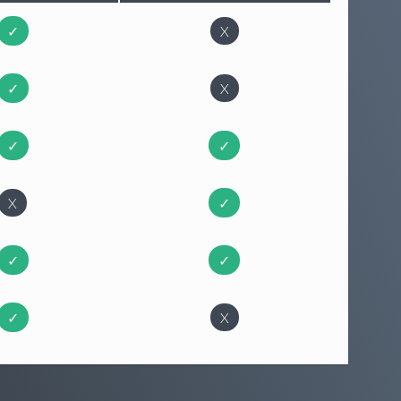
✓
X
✓
X
✓
✓
X
✓
✓
✓
✓
X