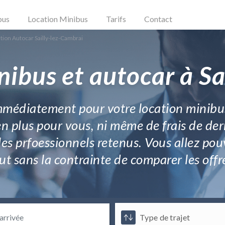
bus
Location Minibus
Tarifs
Contact
tion Autocar Sailly-lez-Cambrai
nibus et autocar à Sa
immédiatement pour votre location minibus
 en plus pour vous, ni même de frais de de
es prfoessionnels retenus. Vous allez pou
ut sans la contrainte de comparer les offr