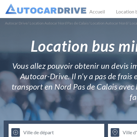
Accueil
Location 
Autocar Drive
/
Location Autocar Nord Pas de Calais
/
Location Autocar Nord
/
Loca
Location bus mi
Vous allez pouvoir obtenir un devis 
Autocar-Drive. Il n’y a pas de frais
transport en Nord Pas de Calais avec l
fa