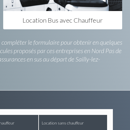
Location Bus avec Chauffeur
e compléter le formulaire pour obtenir en quelques
icules proposés par ces entreprises en Nord Pas de
'assurances en sus au départ de Sailly-lez-
hauffeur
Location sans chauffeur