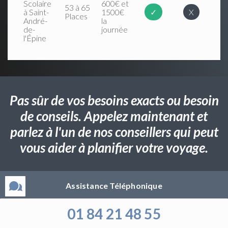
Scolaire
600€ et
53 à 65
à Saint-
1500€
✓
X
Places
André-
la
de-
journée
l'Épine
Pas sûr de vos besoins exacts ou besoin
de conseils. Appelez maintenant et
parlez à l'un de nos conseillers qui peut
vous aider à planifier votre voyage.
Assistance Téléphonique
01 84 21 48 55