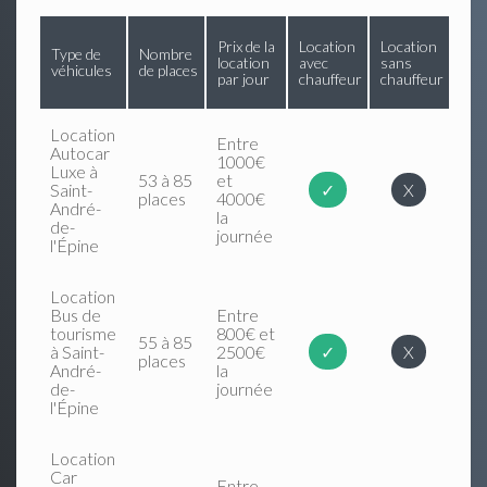
Prix de la
Location
Location
Type de
Nombre
location
avec
sans
véhicules
de places
par jour
chauffeur
chauffeur
Location
Entre
Autocar
1000€
Luxe à
53 à 85
et
Saint-
✓
X
places
4000€
André-
la
de-
journée
l'Épine
Location
Bus de
Entre
tourisme
800€ et
55 à 85
à Saint-
2500€
✓
X
places
André-
la
de-
journée
l'Épine
Location
Car
Entre