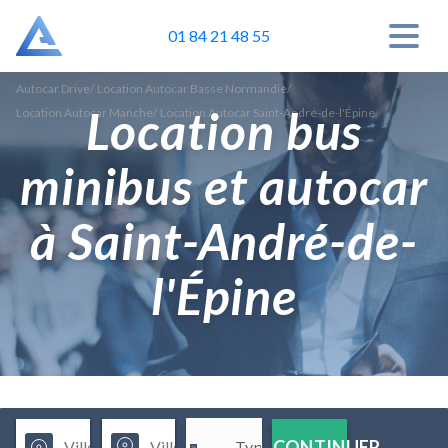
01 84 21 48 55
Autocar Drive
/
Location Autocar Basse Normandie
/
Location bus
Location Autocar Manche
/
Location Autocar Saint-André-de-l'Épine
minibus et autocar
à Saint-André-de-
l'Épine
CONTINUER