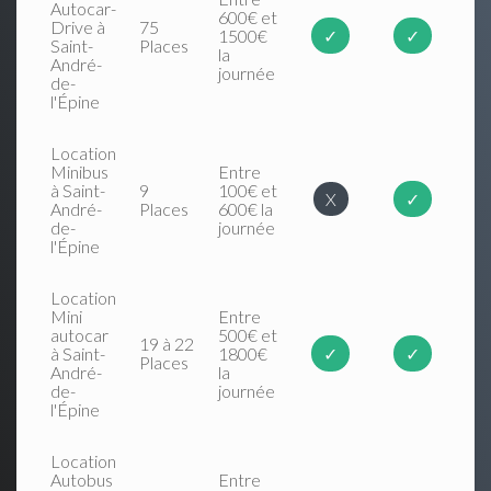
Autocar-
600€ et
Drive à
75
1500€
✓
✓
Saint-
Places
la
André-
journée
de-
l'Épine
Location
Minibus
Entre
à Saint-
9
100€ et
X
✓
André-
Places
600€ la
de-
journée
l'Épine
Location
Mini
Entre
autocar
500€ et
19 à 22
à Saint-
1800€
✓
✓
Places
André-
la
de-
journée
l'Épine
Location
Autobus
Entre