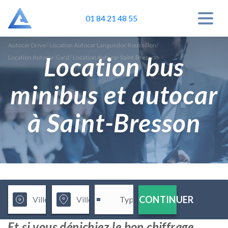
01 84 21 48 55
Autocar Drive
/
Location Autocar Languedoc Roussillon
/
Location bus
Location Autocar Gard
/
Location Autocar Saint-Bresson
minibus et autocar
à Saint-Bresson
CONTINUER
Et si vous dénichiez le bon chiffrage