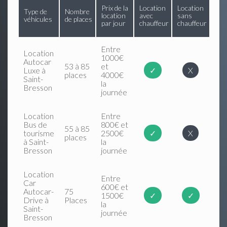
Prix de la
Location
Location
Type de
Nombre
location
avec
sans
véhicules
de places
par jour
chauffeur
chauffeur
Entre
Location
1000€
Autocar
53 à 85
et
Luxe à
✓
X
places
4000€
Saint-
la
Bresson
journée
Location
Entre
Bus de
800€ et
55 à 85
tourisme
2500€
✓
X
places
à Saint-
la
Bresson
journée
Location
Entre
Car
600€ et
Autocar-
75
1500€
✓
✓
Drive à
Places
la
Saint-
journée
Bresson