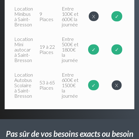
Location
Entre
Minibus
9
100€ et
X
✓
à Saint-
Places
600€ la
Bresson
journée
Location
Entre
Mini
500€ et
19 à 22
autocar
1800€
✓
✓
Places
à Saint-
la
Bresson
journée
Location
Entre
Autobus
600€ et
53 à 65
Scolaire
1500€
✓
X
Places
à Saint-
la
Bresson
journée
Pas sûr de vos besoins exacts ou besoin