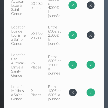
Autocar
53 à 85
et
Luxe à
✓
X
places
4000€
Saint-
la
Gence
journée
Location
Entre
Bus de
800€ et
55 à 85
tourisme
2500€
✓
X
places
à Saint-
la
Gence
journée
Location
Entre
Car
600€ et
Autocar-
75
1500€
✓
✓
Drive à
Places
la
Saint-
journée
Gence
Location
Entre
Minibus
9
100€ et
X
✓
à Saint-
Places
600€ la
Gence
journée