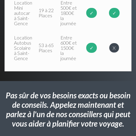
Location
Entre
Mini
500€ et
19 à 22
autocar
1800€
✓
✓
Places
à Saint-
la
Gence
journée
Location
Entre
Autobus
600€ et
53 à 65
Scolaire
1500€
✓
X
Places
à Saint-
la
Gence
journée
Pas sûr de vos besoins exacts ou besoin
de conseils. Appelez maintenant et
parlez à l'un de nos conseillers qui peut
vous aider à planifier votre voyage.