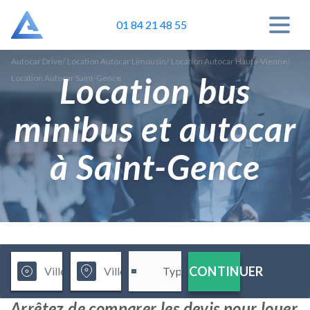
01 84 21 48 55
Autocar Drive
/
Location Autocar Limousin
/
Location Autocar Haute-Vienne
/
Location bus
Location Autocar Saint-Gence
minibus et autocar
à Saint-Gence
CONTINUER
Arrêtez de comparer les devis pour louer