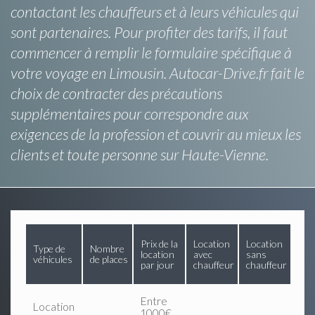
contactant les chauffeurs et à leurs véhicules qui
sont partenaires. Pour profiter des tarifs, il faut
commencer à remplir le formulaire spécifique à
votre voyage en Limousin. Autocar-Drive.fr fait le
choix de contracter des précautions
supplémentaires pour correspondre aux
exigences de la profession et couvrir au mieux les
clients et toute personne sur Haute-Vienne.
Prix de la
Location
Location
Type de
Nombre
location
avec
sans
véhicules
de places
par jour
chauffeur
chauffeur
Entre
Location
1000€