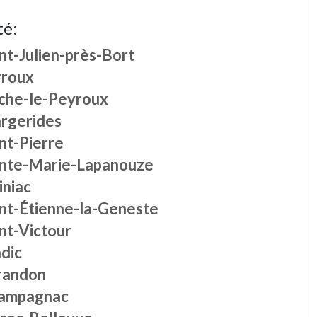
té:
nt-Julien-près-Bort
rroux
che-le-Peyroux
rgerides
nt-Pierre
inte-Marie-Lapanouze
iniac
int-Étienne-la-Geneste
nt-Victour
dic
randon
ampagnac