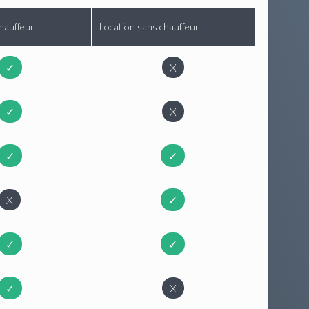
hauffeur
Location sans chauffeur
✓
X
✓
X
✓
✓
X
✓
✓
✓
✓
X