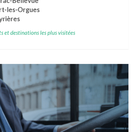
irac-Bellevue
rt-les-Orgues
yrières
 et destinations les plus visitées