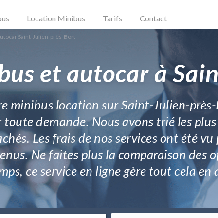
bus
Location Minibus
Tarifs
Contact
utocar Saint-Julien-près-Bort
bus et autocar à Sain
e minibus location sur Saint-Julien-près-B
r toute demande. Nous avons trié les plus
chés. Les frais de nos services ont été vu 
tenus. Ne faites plus la comparaison des
ps, ce service en ligne gère tout cela en 