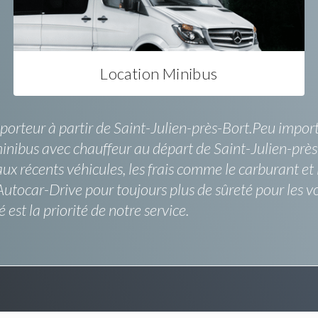
Location Minibus
orteur à partir de Saint-Julien-près-Bort.Peu importe
nibus avec chauffeur au départ de Saint-Julien-près-B
x récents véhicules, les frais comme le carburant et l
utocar-Drive pour toujours plus de sûreté pour les v
st la priorité de notre service.