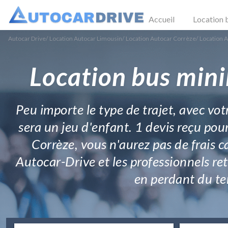
Accueil
Location 
Autocar Drive
/
Location Autocar Limousin
/
Location Autocar Corrèze
/
Location A
Location bus mini
Peu importe le type de trajet, avec votr
sera un jeu d'enfant. 1 devis reçu pou
Corrèze, vous n'aurez pas de frais ca
Autocar-Drive et les professionnels re
en perdant du tem