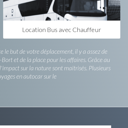
Location Bus avec Chauffeur
 le but de votre déplacement, il y a assez de
ort et de la place pour les affaires. Grâce au
'impact sur la nature sont maitrisés. Plusieurs
oyages en autocar sur le