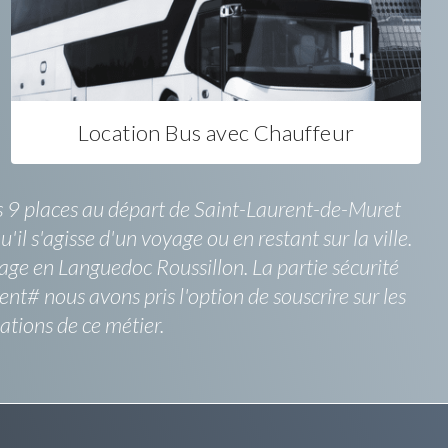
Location Bus avec Chauffeur
bus 9 places au départ de Saint-Laurent-de-Muret
'il s'agisse d'un voyage ou en restant sur la ville.
ge en Languedoc Roussillon. La partie sécurité
t# nous avons pris l'option de souscrire sur les
ations de ce métier.