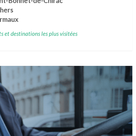
int-Bonnet-de-Chirac
lhers
rmaux
 et destinations les plus visitées