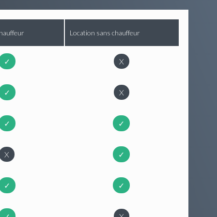
hauffeur
Location sans chauffeur
✓
X
✓
X
✓
✓
X
✓
✓
✓
✓
X