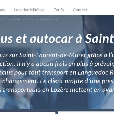
bus
Location Minibus
Tarifs
Contact
/
Location Autocar Saint-Laurent-de-Muret
us et autocar à Sai
bus sur Saint-Laurent-de-Muret grâce à l’
tion. Il n’y a aucun frais en plus à prévoir
inclus pour tout transport en Languedoc Ro
un changement. Le client profite d'une pr
s transporteurs en Lozère mettent en ava