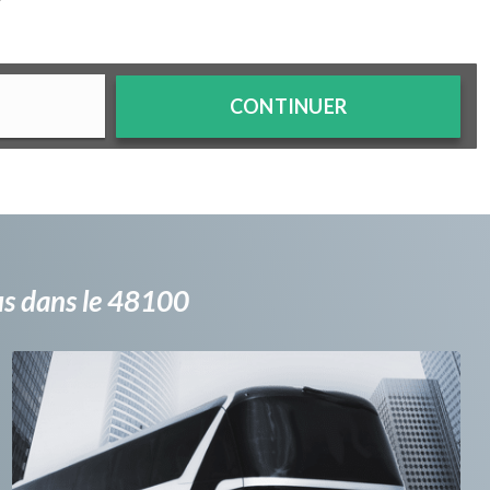
?
CONTINUER
bus dans le 48100