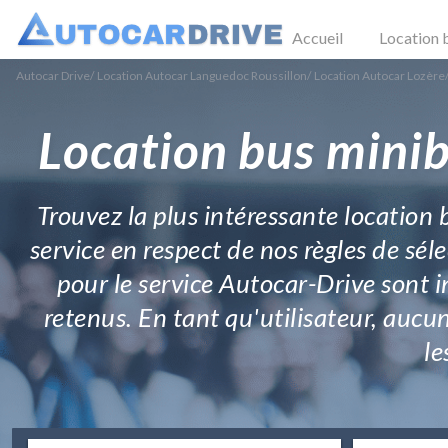
Accueil
Location 
Autocar Drive
/
Location Autocar Languedoc Roussillon
/
Location Autocar Lozère
Location bus minib
Trouvez la plus intéressante location 
service en respect de nos règles de sélec
pour le service Autocar-Drive sont 
retenus. En tant qu'utilisateur, auc
le