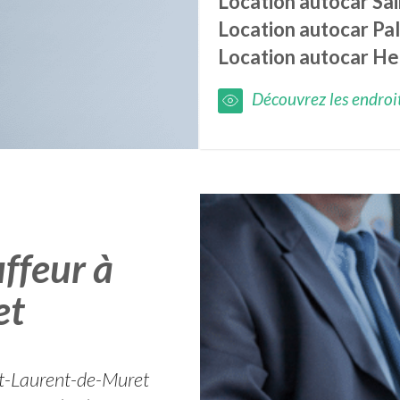
Location autocar
Sa
Location autocar
Pa
Location autocar
He
Découvrez les endroits
ffeur à
et
int-Laurent-de-Muret