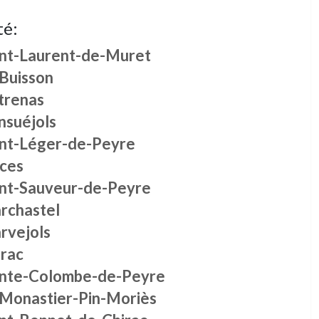
té:
int-Laurent-de-Muret
 Buisson
trenas
nsuéjols
int-Léger-de-Peyre
lces
int-Sauveur-de-Peyre
rchastel
rvejols
irac
inte-Colombe-de-Peyre
 Monastier-Pin-Moriès