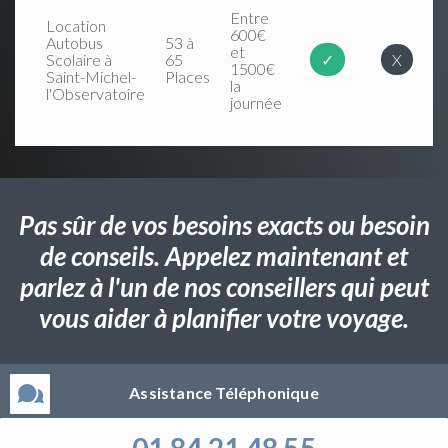
Entre
Location
600€
Autobus
53 à
et
Scolaire à
65
✓
X
1500€
Saint-Michel-
Places
la
l'Observatoire
journée
Pas sûr de vos besoins exacts ou besoin
de conseils. Appelez maintenant et
parlez à l'un de nos conseillers qui peut
vous aider à planifier votre voyage.
Assistance Téléphonique
01 84 21 48 55