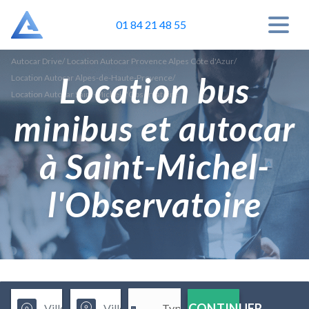
01 84 21 48 55
Autocar Drive
/
Location Autocar Provence Alpes Côte d'Azur
/
Location bus
Location Autocar Alpes-de-Haute-Provence
/
Location Autocar Saint-Michel-l'Observatoire
minibus et autocar
à Saint-Michel-
l'Observatoire
CONTINUER