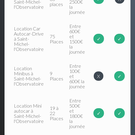
Saint-Michel-
2500€
places
l'Observatoire
la
journée
Entre
Location Car
600€
Autocar-Drive
75
et
à Saint-
✓
✓
Places
1500€
Michel-
la
l'Observatoire
journée
Entre
Location
100€
Minibus à
9
et
X
✓
Saint-Michel-
Places
600€ la
l'Observatoire
journée
Entre
Location Mini
500€
19 à
autocar à
et
22
✓
✓
Saint-Michel-
1800€
Places
l'Observatoire
la
journée