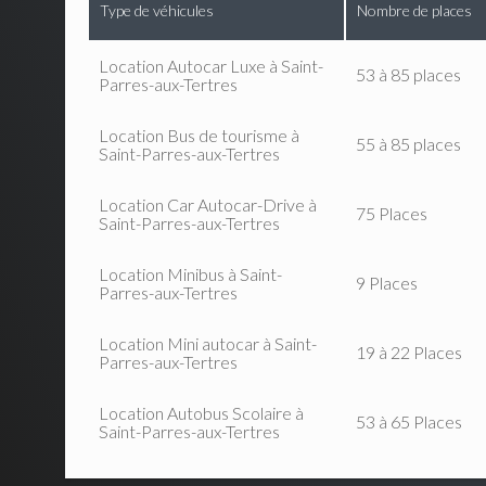
Type de véhicules
Nombre de places
Location Autocar Luxe à Saint-
53 à 85 places
Parres-aux-Tertres
Location Bus de tourisme à
55 à 85 places
Saint-Parres-aux-Tertres
Location Car Autocar-Drive à
75 Places
Saint-Parres-aux-Tertres
Location Minibus à Saint-
9 Places
Parres-aux-Tertres
Location Mini autocar à Saint-
19 à 22 Places
Parres-aux-Tertres
Location Autobus Scolaire à
53 à 65 Places
Saint-Parres-aux-Tertres