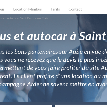
bus
Location Minibus
Tarifs
Contact
ocation Autocar Saint-Parres-aux-Tertres
us et autocar à Saint
us les bons partenaires sur Aube en vue de
s vous ne recevez que le devis le plus inté
rmettent de vous faire profiter du site 
rent. Le client profite d'une location au 
hampagne Ardenne savent mettre en avan