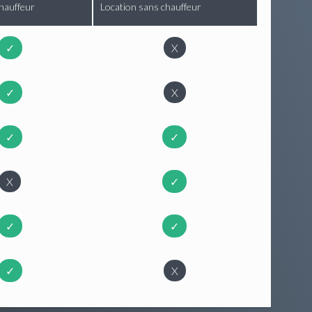
hauffeur
Location sans chauffeur
✓
X
✓
X
✓
✓
X
✓
✓
✓
✓
X