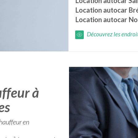
Location autocar
Sa
Location autocar
Br
Location autocar
No
Découvrez les endroits
ffeur à
es
hauffeur en