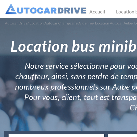
Accueil
Location 
Autocar Drive
/
Location Autocar Champagne Ardenne
/
Location Autocar Aube
/
L
Location bus minib
Notre service sélectionne pour vo
chauffeur, ainsi, sans perdre de temp
nombreux professionnels sur Aube pe
Pour vous, client, tout est transpa
C