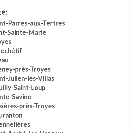
té:
int-Parres-aux-Tertres
nt-Sainte-Marie
oyes
lechétif
vau
eney-près-Troyes
nt-Julien-les-Villas
illy-Saint-Loup
inte-Savine
sières-près-Troyes
uranton
ennelières