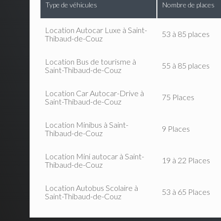
Type de véhicules
Nombre de places
Location Autocar Luxe à Saint-
53 à 85 places
Thibaud-de-Couz
Location Bus de tourisme à
55 à 85 places
Saint-Thibaud-de-Couz
Location Car Autocar-Drive à
75 Places
Saint-Thibaud-de-Couz
Location Minibus à Saint-
9 Places
Thibaud-de-Couz
Location Mini autocar à Saint-
19 à 22 Places
Thibaud-de-Couz
Location Autobus Scolaire à
53 à 65 Places
Saint-Thibaud-de-Couz