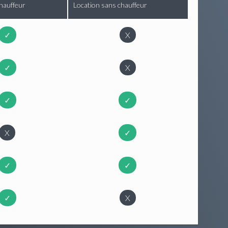
hauffeur
Location sans chauffeur
✓
X
✓
X
✓
✓
X
✓
✓
✓
✓
X