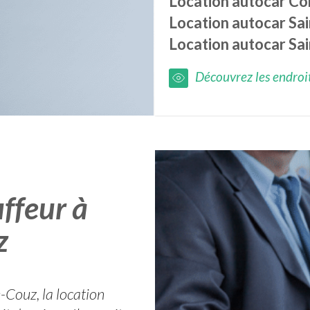
Location autocar
Co
Location autocar
Sai
Location autocar
Sa
Découvrez les endroits
ffeur à
z
-Couz, la location