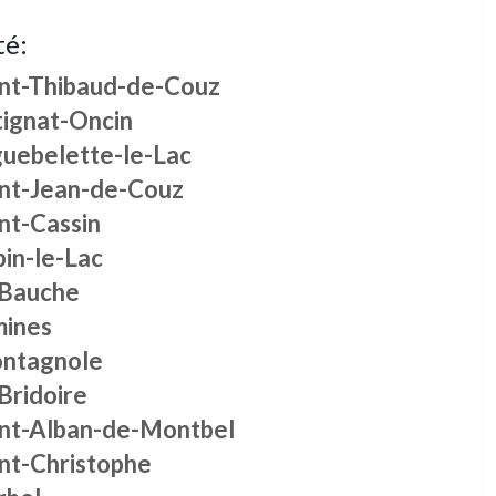
té:
int-Thibaud-de-Couz
tignat-Oncin
guebelette-le-Lac
int-Jean-de-Couz
nt-Cassin
in-le-Lac
 Bauche
mines
ntagnole
Bridoire
int-Alban-de-Montbel
int-Christophe