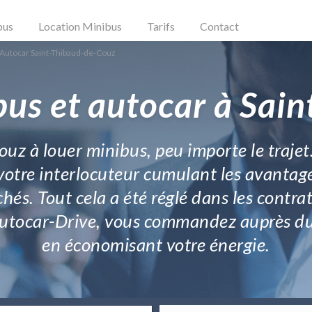
bus
Location Minibus
Tarifs
Contact
 Autocar Saint-Thibaud-de-Couz
bus et autocar à Sai
z à louer minibus, peu importe le trajet
otre interlocuteur cumulant les avantage
chés. Tout cela a été réglé dans les contr
Autocar-Drive, vous commandez auprès du
en économisant votre énergie.