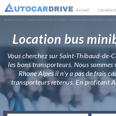
Accueil
Location 
Autocar Drive
/
Location Autocar Rhone Alpes
/
Location Autocar Savoie
/
Location
Location bus mini
Vous cherchez sur Saint-Thibaud-de-Cou
les bons transporteurs. Nous sommes v
Rhone Alpes il n’y a pas de frais ca
transporteurs retenus. En profitant 